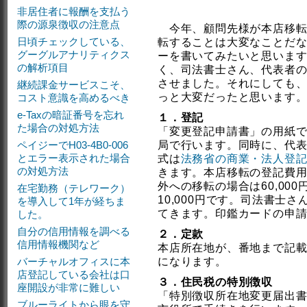
非居住者に報酬を支払う
際の源泉徴収の注意点
今年、顧問先様が本店移転
日頃チェックしている、
転することは大変なことだ
グーグルアナリティクス
ーを書いてみたいと思いま
の解析項目
く、司法書士さん、代表者
させました。それにしても
継続課金サービスこそ、
っと大変だったと思います
コスト意識を高めるべき
e-Taxの暗証番号を忘れ
１．登記
た場合の対処方法
「変更登記申請書」の用紙
ペイジーでH03-4B0-006
局で行います。同時に、代
とエラー表示された場合
式は
法務省の商業・法人登
の対処方法
きます。本店移転の登記費用は
外への移転の場合は60,00
在宅勤務（テレワーク）
10,000円です。司法書士
を導入して1年が経ちま
てきます。印鑑カードの申
した。
自分の信用情報を調べる
２．定款
信用情報機関など
本店所在地が、番地まで記
バーチャルオフィスに本
になります。
店登記している会社は口
３．住民税の特別徴収
座開設が非常に難しい
「特別徴収所在地変更届出
ブルーライトから眼を守