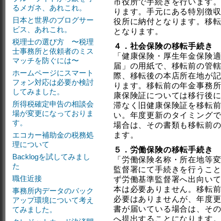
市役所で手続きを行います
るメガネ、あれこれ。
ります。手元にある特別徴
日本と世界のブログサー
役所に納付となります。移
ビス、あれこれ。
となります。
税理士の選び方 〜税理
４．社会保険の移転手続き
士事務所と依頼者のミス
「健康保険・厚生年金保険
マッチを防ぐには〜
届」の用紙で、移転前の管
ホームページにスマート
際、移転後の本店所在地が
フォン対応は必要か検討
ります。移転前の年金事務
してみました。
康保険証については移行後
所得税確定申告の相談会
滞なく旧健康保険証を移転
場が変更になっておりま
い。年度更新のタイミング
す。
場合は、その書類も移転前
エコカー補助金の税務処
ます。
理について
５．労働保険の移転手続き
Backlogを試してみまし
「労働保険名称・所在地等
た
監督署にて手続きを行うこ
職住近接
ず労働基準監督署へ出向い
本は必要ありません。移転
事務所内データのバック
必要はありませんが、年度
アップ環境について考え
書が届いている場合は、そ
てみました。
へ提出することになります