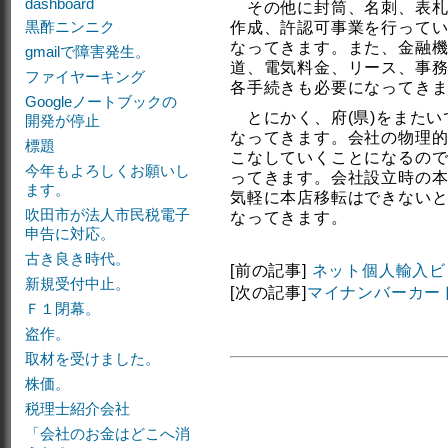
dashboard
その他に封筒、名刺、表札
黒酢ニンニク
作成、許認可事業を行って
なってきます。また、金融
gmailで障害発生。
道、電気料金、リース、事
ファイヤーキング
各手続きも必要になってき
Googleノートブックの
とにかく、府(県)をまたい
開発が停止
なってきます。会社の物理
標題
こなしていくことになるの
今年もよろしくお願いし
ってきます。会社設立時の
ます。
気軽に本店移転はできない
吹田市が法人市民税電子
なってきます。
申告に対応。
古き良き時代。
[前の記事]
ネット個人輸入ビ
新規受付中止。
[次の記事]
マイナンバーカー
Ｆ１閉幕。
盗作。
取材を受けました。
株価。
税理士紹介会社
「会社のお金はどこへ消