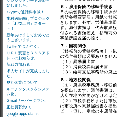
クレジットカード決済開
始しました。
６．雇用保険の移転手続き
skypeで通話料削減！
５の労働保険の移転手続き
業所各種変更届」用紙で移
歯科医院向けプロジェク
きします。必ず、労働基準
ト「利益工房」スター
す。添付書類は、代表取締
ト！
付される書類控え、移転前
新年あけましておめでと
事業所設置届の控え。
うございます。
７．国税関係
Twitterでつぶやく。
【移転前の管轄税務署】→
ＵＲＬ変更とＲＳＳアド
の添付書類は必要ありませ
レスのお知らせ。
（１）異動届出書
新戦力加わる！
（２）消費税異動届出書
求人サイトが完成しまし
（３）給与支払事務所の廃
た。
８．地方税関係
夏期休業について
（１）府県税事務所→移転
ルーチンタスクをシステ
を提出します。添付書類は
ム化。
店所在地の変更がなければ
Gmailサーバーダウン。
（２）市税事務所または市
は市役所へ異動届出書を提
正社員募集中。
ピー（但し、定款の本店所
google apps status