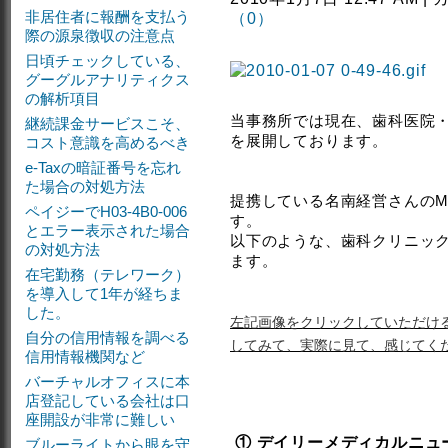
非居住者に報酬を支払う
（0）
際の源泉徴収の注意点
日頃チェックしている、
グーグルアナリティクス
の解析項目
当事務所では現在、歯科医院
継続課金サービスこそ、
を展開しております。
コスト意識を高めるべき
e-Taxの暗証番号を忘れ
た場合の対処方法
提携している名南経営さんのM
ペイジーでH03-4B0-006
す。
とエラー表示された場合
以下のような、歯科クリニッ
の対処方法
ます。
在宅勤務（テレワーク）
を導入して1年が経ちま
した。
左記画像をクリックしていただけ
自分の信用情報を調べる
してみて、実際に見て、感じてく
信用情報機関など
バーチャルオフィスに本
店登記している会社は口
座開設が非常に難しい
① デイリーメディカルニュ
ブルーライトから眼を守