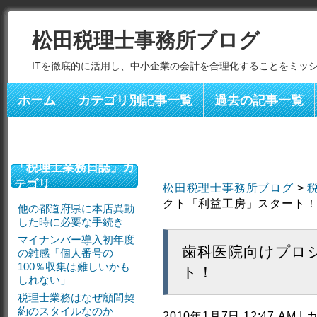
松田税理士事務所ブログ
ITを徹底的に活用し、中小企業の会計を合理化することをミッ
ホーム
カテゴリ別記事一覧
過去の記事一覧
「税理士業務日誌」カ
テゴリ
松田税理士事務所ブログ
>
クト「利益工房」スタート
他の都道府県に本店異動
した時に必要な手続き
マイナンバー導入初年度
歯科医院向けプロ
の雑感「個人番号の
100％収集は難しいかも
ト！
しれない」
税理士業務はなぜ顧問契
約のスタイルなのか
2010年1月7日 12:47 AM 