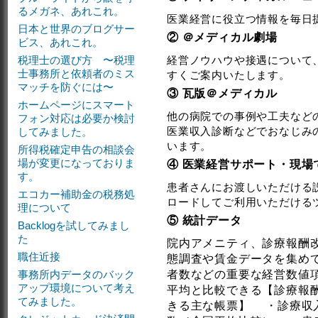
るメガネ、あれこれ。
医業経営に役立つ情報を毎日
日本と世界のブログサー
② ＠メディカル劇場
ビス、あれこれ。
税理士の選び方 〜税理
経営ノウハウや接遇について
士事務所と依頼者のミス
すくご案内いたします。
マッチを防ぐには〜
③ 瓦版＠メディカル
ホームページにスマート
他の病院での事例や工夫など
フォン対応は必要か検討
医業収入診断などでおなじみ
してみました。
います。
所得税確定申告の相談会
場が変更になっておりま
④ 医業経営サポート・現場
す。
患者さんにお渡しいただける
エコカー補助金の税務処
ロードしてご利用いただける
理について
⑤ 統計データ
Backlogを試してみまし
た
院内アメニティ、診療報酬
職住近接
態調査や賃金データを集め
事務所内データのバック
者数などの重要な経営数値
アップ環境について考え
平均と比較できる【診療報
てみました。
きる主な帳票】 ・診療収