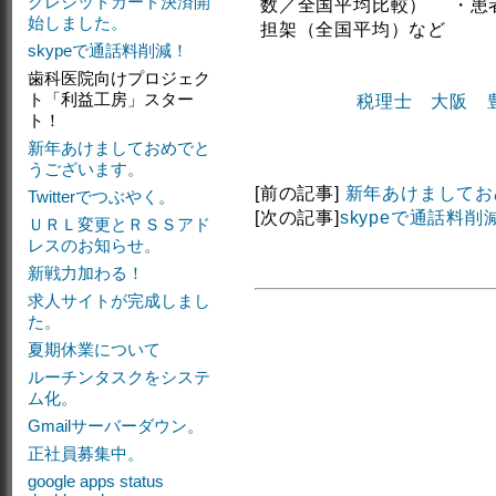
クレジットカード決済開
数／全国平均比較） ・患
始しました。
担架（全国平均）など
skypeで通話料削減！
歯科医院向けプロジェク
ト「利益工房」スター
税理士 大阪 
ト！
新年あけましておめでと
うございます。
[前の記事]
新年あけましてお
Twitterでつぶやく。
[次の記事]
skypeで通話料削
ＵＲＬ変更とＲＳＳアド
レスのお知らせ。
新戦力加わる！
求人サイトが完成しまし
た。
夏期休業について
ルーチンタスクをシステ
ム化。
Gmailサーバーダウン。
正社員募集中。
google apps status