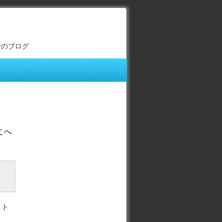
士のブログ
こへ
ント