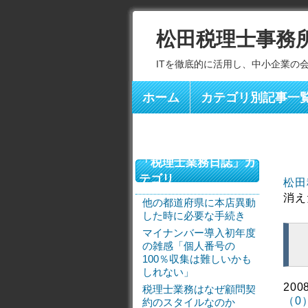
松田税理士事務
ITを徹底的に活用し、中小企業の
ホーム
カテゴリ別記事一
「税理士業務日誌」カ
テゴリ
松田
消え
他の都道府県に本店異動
した時に必要な手続き
マイナンバー導入初年度
の雑感「個人番号の
100％収集は難しいかも
しれない」
200
税理士業務はなぜ顧問契
（0
約のスタイルなのか