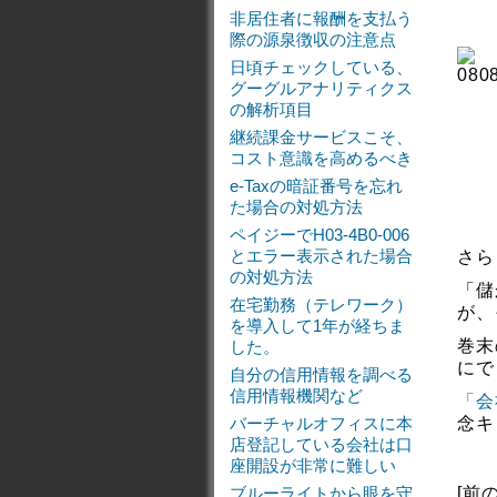
非居住者に報酬を支払う
際の源泉徴収の注意点
日頃チェックしている、
グーグルアナリティクス
の解析項目
継続課金サービスこそ、
コスト意識を高めるべき
e-Taxの暗証番号を忘れ
た場合の対処方法
ペイジーでH03-4B0-006
とエラー表示された場合
さら
の対処方法
「儲
在宅勤務（テレワーク）
が、
を導入して1年が経ちま
巻末
した。
にで
自分の信用情報を調べる
信用情報機関など
「会
バーチャルオフィスに本
念キ
店登記している会社は口
座開設が非常に難しい
ブルーライトから眼を守
[前