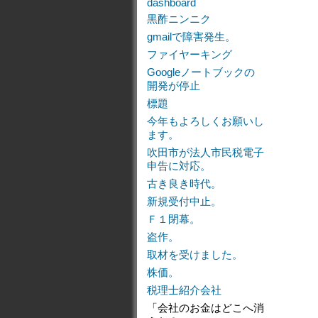
dashboard
黒酢ニンニク
gmailで障害発生。
ファイヤーキング
Googleノートブックの
開発が停止
標題
今年もよろしくお願いし
ます。
吹田市が法人市民税電子
申告に対応。
古き良き時代。
新規受付中止。
Ｆ１閉幕。
盗作。
取材を受けました。
株価。
税理士紹介会社
「会社のお金はどこへ消