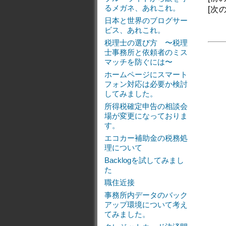
るメガネ、あれこれ。
[次
日本と世界のブログサー
ビス、あれこれ。
税理士の選び方 〜税理
士事務所と依頼者のミス
マッチを防ぐには〜
ホームページにスマート
フォン対応は必要か検討
してみました。
所得税確定申告の相談会
場が変更になっておりま
す。
エコカー補助金の税務処
理について
Backlogを試してみまし
た
職住近接
事務所内データのバック
アップ環境について考え
てみました。