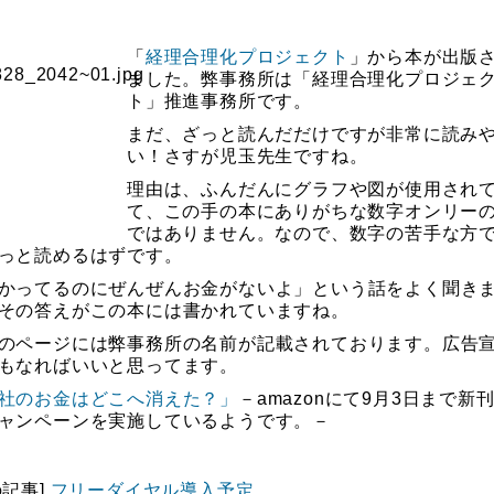
「
経理合理化プロジェクト
」から本が出版
ました。弊事務所は「経理合理化プロジェ
ト」推進事務所です。
まだ、ざっと読んだだけですが非常に読み
い！さすが児玉先生ですね。
理由は、ふんだんにグラフや図が使用され
て、この手の本にありがちな数字オンリー
ではありません。なので、数字の苦手な方
っと読めるはずです。
かってるのにぜんぜんお金がないよ」という話をよく聞き
その答えがこの本には書かれていますね。
のページには弊事務所の名前が記載されております。広告
もなればいいと思ってます。
社のお金はどこへ消えた？」
－amazonにて9月3日まで新
ャンペーンを実施しているようです。－
の記事]
フリーダイヤル導入予定。