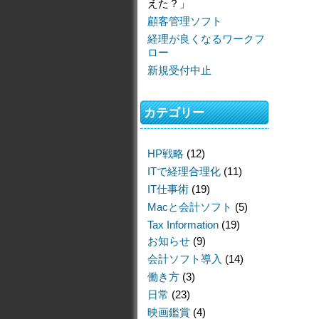
えた？」
顧客管理ソフト
経理が良くなるワークフ
ロー
新規受付中止
カテゴリー
HP戦略
(12)
ITで経理合理化
(11)
IT仕事術
(19)
Macと会計ソフト
(5)
Tax Information
(19)
お知らせ
(9)
会計ソフト導入
(14)
働き方
(3)
日常
(23)
映画鑑賞
(4)