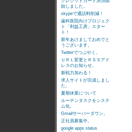
クレジットカード決済開
始しました。
skypeで通話料削減！
歯科医院向けプロジェク
ト「利益工房」スター
ト！
新年あけましておめでと
うございます。
Twitterでつぶやく。
ＵＲＬ変更とＲＳＳアド
レスのお知らせ。
新戦力加わる！
求人サイトが完成しまし
た。
夏期休業について
ルーチンタスクをシステ
ム化。
Gmailサーバーダウン。
正社員募集中。
google apps status