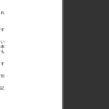
され
ク
やす
てい
の本
でも
ます
宣伝
刊記