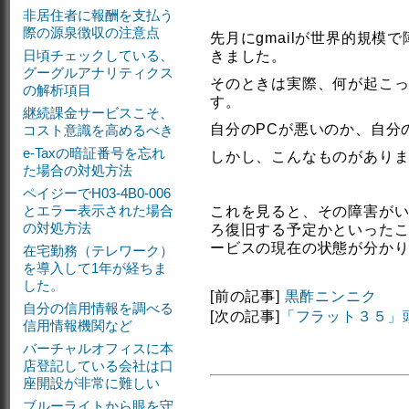
非居住者に報酬を支払う
際の源泉徴収の注意点
先月にgmailが世界的規模
日頃チェックしている、
きました。
グーグルアナリティクス
そのときは実際、何が起こ
の解析項目
す。
継続課金サービスこそ、
自分のPCが悪いのか、自分
コスト意識を高めるべき
e-Taxの暗証番号を忘れ
しかし、こんなものがあり
た場合の対処方法
ペイジーでH03-4B0-006
とエラー表示された場合
これを見ると、その障害が
の対処方法
ろ復旧する予定かといったことが
ービスの現在の状態が分か
在宅勤務（テレワーク）
を導入して1年が経ちま
した。
[前の記事]
黒酢ニンニク
自分の信用情報を調べる
[次の記事]
「フラット３５」
信用情報機関など
バーチャルオフィスに本
店登記している会社は口
座開設が非常に難しい
ブルーライトから眼を守