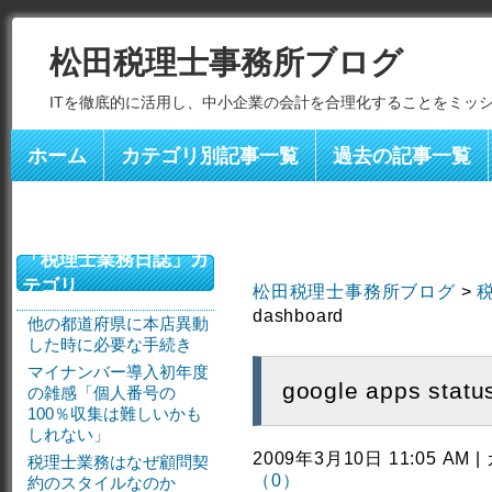
松田税理士事務所ブログ
ITを徹底的に活用し、中小企業の会計を合理化することをミッ
ホーム
カテゴリ別記事一覧
過去の記事一覧
「税理士業務日誌」カ
テゴリ
松田税理士事務所ブログ
>
dashboard
他の都道府県に本店異動
した時に必要な手続き
マイナンバー導入初年度
google apps statu
の雑感「個人番号の
100％収集は難しいかも
しれない」
2009年3月10日 11:05 AM
税理士業務はなぜ顧問契
（0）
約のスタイルなのか