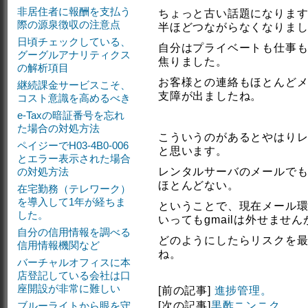
非居住者に報酬を支払う
ちょっと古い話題になりますが
際の源泉徴収の注意点
半ほどつながらなくなりま
日頃チェックしている、
自分はプライベートも仕事も全
グーグルアナリティクス
焦りました。
の解析項目
お客様との連絡もほとんど
継続課金サービスこそ、
支障が出ましたね。
コスト意識を高めるべき
e-Taxの暗証番号を忘れ
た場合の対処方法
こういうのがあるとやはり
ペイジーでH03-4B0-006
と思います。
とエラー表示された場合
の対処方法
レンタルサーバのメールでも
ほとんどない。
在宅勤務（テレワーク）
を導入して1年が経ちま
ということで、現在メール
した。
いってもgmailは外せません
自分の信用情報を調べる
どのようにしたらリスクを
信用情報機関など
ね。
バーチャルオフィスに本
店登記している会社は口
座開設が非常に難しい
[前の記事]
進捗管理。
ブルーライトから眼を守
[次の記事]
黒酢ニンニク