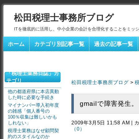
松田税理士事務所ブログ
ITを徹底的に活用し、中小企業の会計を合理化することをミッ
ホーム
カテゴリ別記事一覧
過去の記事一覧
「税理士業務日誌」カ
テゴリ
松田税理士事務所ブログ
>
他の都道府県に本店異動
した時に必要な手続き
gmailで障害発生。
マイナンバー導入初年度
の雑感「個人番号の
100％収集は難しいかも
しれない」
2009年3月5日 11:58 AM 
（0）
税理士業務はなぜ顧問契
約のスタイルなのか