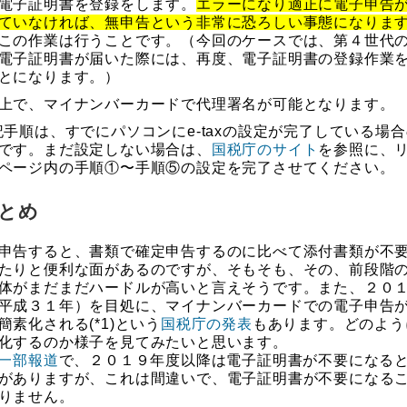
電子証明書を登録をします。
エラーになり適正に電子申告
ていなければ、無申告という非常に恐ろしい事態になりま
この作業は行うことです。（今回のケースでは、第４世代
電子証明書が届いた際には、再度、電子証明書の登録作業
とになります。）
で、マイナンバーカードで代理署名が可能となります。
記手順は、すでにパソコンにe-taxの設定が完了している場
です。まだ設定しない場合は、
国税庁のサイト
を参照に、
ページ内の手順①〜手順⑤の設定を完了させてください。
とめ
申告すると、書類で確定申告するのに比べて添付書類が不
たりと便利な面があるのですが、そもそも、その、前段階
体がまだまだハードルが高いと言えそうです。また、２０
平成３１年）を目処に、マイナンバーカードでの電子申告
簡素化される(*1)という
国税庁の発表
もあります。どのよう
化するのか様子を見てみたいと思います。
一部報道
で、２０１９年度以降は電子証明書が不要になる
がありますが、これは間違いで、電子証明書が不要になる
りません。