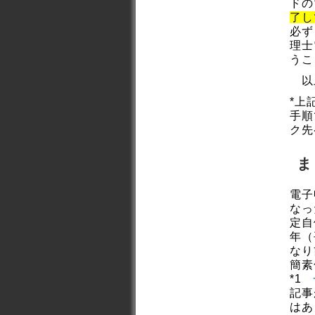
ドの
了し
必ず
理士
うこ
以上
*上
手順
ク先
ま
電子
なっ
定自
年（
なり
簡素
*1
記事
はあ