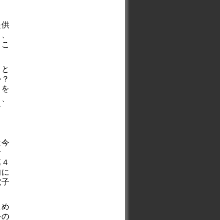
提供
て、
るこ
こと
か？
とを
も、
す
ま
は今
お
第４
旬に
電子
ため
外の