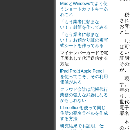
MacとWindowsでよく使
うショートカットキーあ
れこれ
税理
され
「もう業者に頼まな
お客
い！」封筒を作ってみる
とに
「もう業者に頼まな
い！」お預かり証の複写
しか
式シートを作ってみる
は可
とい
マイナンバーカードで電
子署名して代理送信する
証明
方法
その
が、
iPad ProはApple Pencil‎
を使ってこそ、その利用
現在
価値がある
す。
クラウド会計は記帳代行
年の
業務の強力な武器になる
り、
かもしれない
世代
Libreofficeを使って同じ
電子
住所の宛名ラベルを作成
署名
する方法
本日
研究結果でも証明、仕
のパ