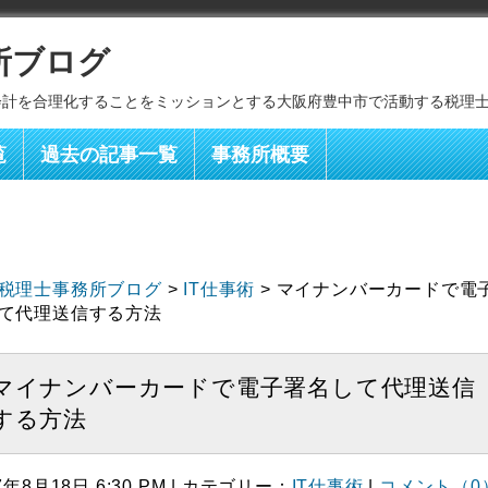
所ブログ
会計を合理化することをミッションとする大阪府豊中市で活動する税理
覧
過去の記事一覧
事務所概要
税理士事務所ブログ
>
IT仕事術
> マイナンバーカードで電
て代理送信する方法
マイナンバーカードで電子署名して代理送信
する方法
7年8月18日 6:30 PM | カテゴリー：
IT仕事術
|
コメント（0