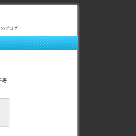
士のブログ
子署
）