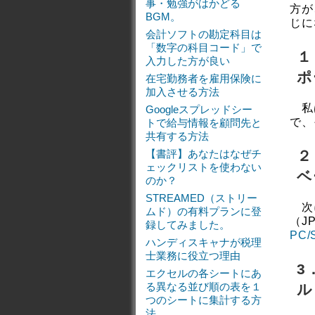
事・勉強がはかどる
方が
BGM。
じに
会計ソフトの勘定科目は
「数字の科目コード」で
１
入力した方が良い
ポ
在宅勤務者を雇用保険に
加入させる方法
私は
Googleスプレッドシー
で、
トで給与情報を顧問先と
共有する方法
【書評】あなたはなぜチ
２
ェックリストを使わない
ベ
のか？
STREAMED（ストリー
次に
ムド）の有料プランに登
（J
録してみました。
PC/
ハンディスキャナが税理
士業務に役立つ理由
3
エクセルの各シートにあ
る異なる並び順の表を１
ル
つのシートに集計する方
法