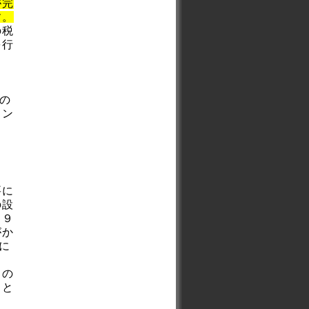
が完
す。
の税
を行
合の
リン
要に
の設
１９
がか
に
との
こと