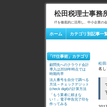
松田税理士事務
ITを徹底的に活用し、中小企業の
ホーム
カテゴリ別記事一
「IT仕事術」カテゴリ
松田
顧問先へのクラウド会計
名し
導入は2018年時点では
時期尚早
法人番号を自分で調べる
方法 – チェックデジット
(check digit)の計算方法
「もう業者に頼まな
い！」電子申告完了印を
作ってみる
201