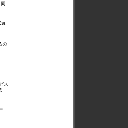
と同
Ca
。
るの
ィ
ビス
る
ー