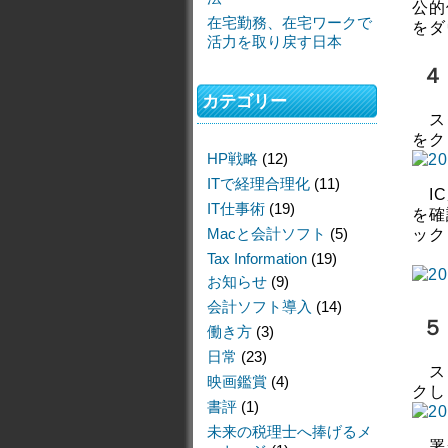
公的
在宅勤務、在宅ワークで
をダ
活力を取り戻す日本
４
カテゴリー
スタ
をク
HP戦略
(12)
ITで経理合理化
(11)
IC
IT仕事術
(19)
を確
Macと会計ソフト
(5)
ック
Tax Information
(19)
お知らせ
(9)
会計ソフト導入
(14)
５
働き方
(3)
日常
(23)
スタ
映画鑑賞
(4)
クし
書評
(1)
未来の税理士へ捧げるメ
署名