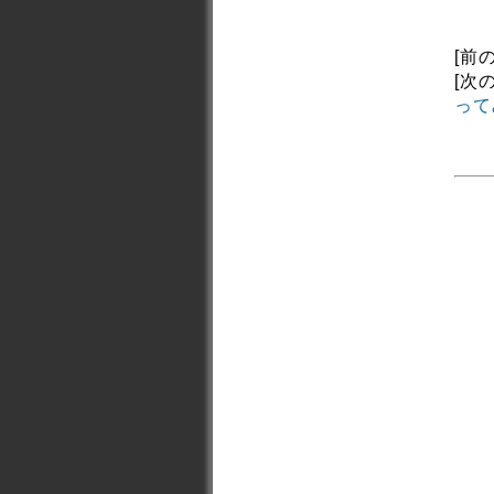
[前
[次
って