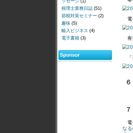
ッセージ
(1)
税理士業務日誌
(51)
節税対策セミナー
(2)
電子
趣味
(5)
輸入ビジネス
(4)
電子書籍
(3)
有効
Sponsor
「有
６
７
電子
なる