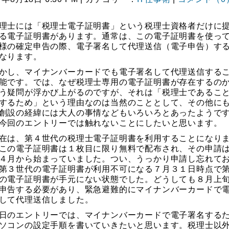
士には「税理士電子証明書」という税理士資格者だけに
る電子証明書があります。通常は、この電子証明書を使っ
様の確定申告の際、電子署名して代理送信（電子申告）す
なります。
し、マイナンバーカードでも電子署名して代理送信する
能です。では、なぜ税理士専用の電子証明書が存在するの
う疑問が浮かび上がるのですが、それは「税理士であるこ
するため」という理由なのは当然のこととして、その他に
創設の経緯には大人の事情などもいろいろとあったようで
今回のエントリーでは触れないことにしたいと思います。
は、第４世代の税理士電子証明書を利用することになり
この電子証明書は１枚目に限り無料で配布され、その申請
４月から始まっていました。つい、うっかり申請し忘れて
第３世代の電子証明書が利用不可になる７月３１日時点で
の電子証明書が手元にない状態でした。どうしても８月上
申告する必要があり、緊急避難的にマイナンバーカードで
して代理送信しました。
のエントリーでは、マイナンバーカードで電子署名する
ソコンの設定手順を書いていきたいと思います。税理士以