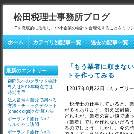
松田税理士事務所ブログ
ITを徹底的に活用し、中小企業の会計を合理化することをミッ
ホーム
カテゴリ別記事一覧
過去の記事一覧
「もう業者に頼まない
最新のエントリー
トを作ってみる
顧問先へのクラウド会計
導入は2018年時点では
【2017年8月22日 | カテゴリ
時期尚早
法人番号を自分で調べる
税理士の仕事していると、業
方法 – チェックデジット
が多々あります。例えば封筒
(check digit)の計算方法
どれもが、業者の言い値で通
ポーランド旅行-No.4
（業者）でしか作れないだろ
ワルシャワ訪問
るのでしょう。しかし、今の時
ポーランド旅行-No.3
できます。私はAdobeのIllu