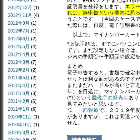
ので、e-taxソフトまたは市
証明書を登録をします。
エラ
2012年12月
(1)
れば、無申告という非常に恐
2012年11月
(4)
うことです。（今回のケース
2012年9月
(1)
た際には、再度、電子証明書
2012年7月
(1)
以上で、マイナンバーカード
2012年6月
(2)
*上記手順は、すでにパソコンに
2012年5月
(4)
です。まだ設定しない場合は
2012年4月
(4)
ジ内の手順①〜手順⑤の設定
2012年3月
(7)
まとめ
2012年2月
(2)
電子申告すると、書類で確定
2011年5月
(2)
たりと便利な面があるのです
まだまだハードルが高いと言
2011年4月
(2)
年）を目処に、マイナンバー
2011年3月
(3)
(*1)という
国税庁の発表
もあり
2011年2月
(6)
見てみたいと思います。
2011年1月
(6)
*1
一部報道
で、２０１９年
がありますが、これは間違い
2010年11月
(1)
せん。
2010年10月
(1)
2010年9月
(2)