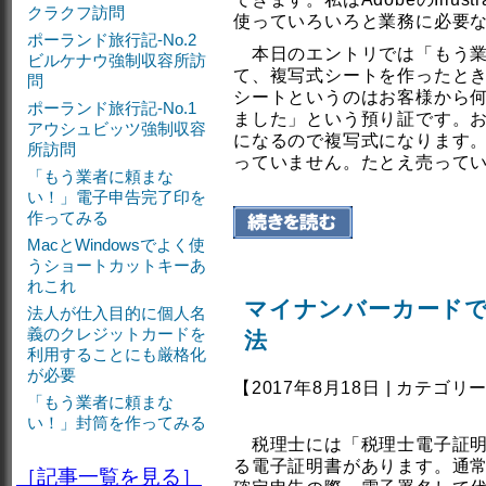
クラクフ訪問
使っていろいろと業務に必要
ポーランド旅行記-No.2
本日のエントリでは「もう業
ビルケナウ強制収容所訪
て、複写式シートを作ったと
問
シートというのはお客様から
ポーランド旅行記-No.1
ました」という預り証です。
アウシュビッツ強制収容
になるので複写式になります
所訪問
っていません。たとえ売って
「もう業者に頼まな
い！」電子申告完了印を
作ってみる
MacとWindowsでよく使
うショートカットキーあ
れこれ
マイナンバーカード
法人が仕入目的に個人名
義のクレジットカードを
法
利用することにも厳格化
が必要
【2017年8月18日 | カテゴリ
「もう業者に頼まな
い！」封筒を作ってみる
税理士には「税理士電子証明
る電子証明書があります。通
［記事一覧を見る］