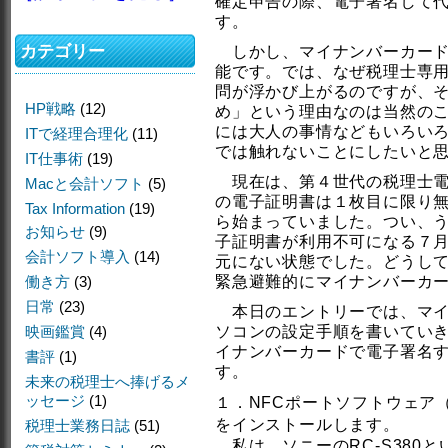
確定申告の際、電子署名して
す。
カテゴリー
しかし、マイナンバーカード
能です。では、なぜ税理士専
問が浮かび上がるのですが、
HP戦略
(12)
め」という理由なのは当然の
には大人の事情などもいろい
ITで経理合理化
(11)
では触れないことにしたいと
IT仕事術
(19)
現在は、第４世代の税理士電
Macと会計ソフト
(5)
の電子証明書は１枚目に限り
Tax Information
(19)
ら始まっていました。つい、
お知らせ
(9)
子証明書が利用不可になる７
会計ソフト導入
(14)
元にない状態でした。どうし
働き方
(3)
緊急避難的にマイナンバーカ
日常
(23)
本日のエントリーでは、マイ
映画鑑賞
(4)
ソコンの設定手順を書いてい
イナンバーカードで電子署名
書評
(1)
す。
未来の税理士へ捧げるメ
ッセージ
(1)
１．NFCポートソフトウェア（
をインストールします。
税理士業務日誌
(51)
私は、ソニーのRC-S380