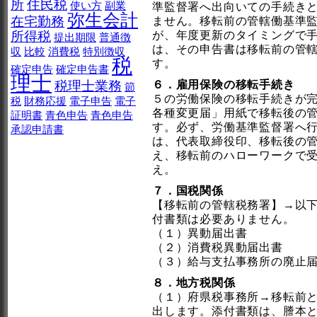
所
住民税
使い方
副業
準監督署へ出向いての手続き
弥生会計
在宅勤務
ません。移転前の管轄働基準
所得税
が、年度更新のタイミングで
提出期限
普通徴
は、その申告書は移転前の管
収
比較
消費税
特別徴収
税
す。
確定申告
確定申告書
理士
税理士業務
６．雇用保険の移転手続き
節
５の労働保険の移転手続きが
税
財務応援
電子申告
電子
各種変更届」用紙で移転後の
証明書
青色申告
青色申告
す。必ず、労働基準監督署へ
承認申請書
は、代表取締役印、移転後の
え、移転前のハローワークで
え。
７．国税関係
【移転前の管轄税務署】→以
付書類は必要ありません。
（１）異動届出書
（２）消費税異動届出書
（３）給与支払事務所の廃止
８．地方税関係
（１）府県税事務所→移転前
出します。添付書類は、謄本