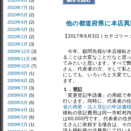
2010年8月
(3)
2010年7月
(1)
2010年5月
(2)
2010年4月
(2)
他の都道府県に本店異
2010年3月
(1)
【2017年8月3日 | カテゴリー
2010年2月
(2)
2010年1月
(3)
2009年12月
(3)
今年、顧問先様が本店移転さ
ることは大変なことだなと思
2009年11月
(4)
てみたいと思います。すべて
2009年10月
(7)
さん、代表者の方、そして私
2009年9月
(1)
にしても、いろいろと大変で
2009年8月
(2)
ます。
2009年7月
(3)
１．登記
2009年6月
(5)
「変更登記申請書」の用紙で
行います。同時に、代表者の
2009年5月
(6)
省の商業・法人登記の申請書
2009年4月
(1)
移転の登記費用は同一市町村内の
2009年3月
(6)
は60,000円です。代表者の住
2009年2月
(1)
士さんに依頼する場合は、そ
請も移転後の法務局にて行い