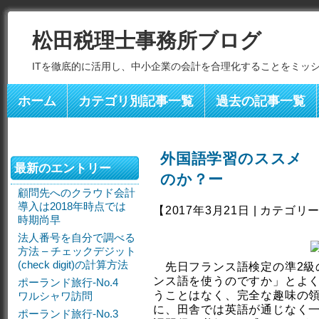
松田税理士事務所ブログ
ITを徹底的に活用し、中小企業の会計を合理化することをミッ
ホーム
カテゴリ別記事一覧
過去の記事一覧
外国語学習のススメ
最新のエントリー
のか？ー
顧問先へのクラウド会計
導入は2018年時点では
【2017年3月21日 | カテゴリ
時期尚早
法人番号を自分で調べる
方法 – チェックデジット
(check digit)の計算方法
先日フランス語検定の準2級
ンス語を使うのですか」とよ
ポーランド旅行-No.4
うことはなく、完全な趣味の領
ワルシャワ訪問
に、田舎では英語が通じなく
ポーランド旅行-No.3