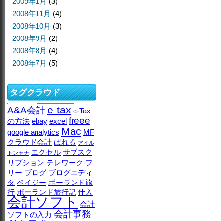
2009年1月
(3)
2008年11月
(4)
2008年10月
(3)
2008年9月
(2)
2008年8月
(4)
2008年7月
(5)
タグクラウド
e-tax
A&A会計
e-Tax
freee
の方法
ebay
excel
Mac
google analytics
MF
クラウド会計
ばれる
アイル
エクセル
サブスク
トンセナ
リプション
テレワーク
フ
リー
ブログ
ブログエディ
タ
ペイジー
ポーランド旅
行
ポーランド旅行記
仕入
会計ソフト
会計
会計事務
ソフトの入力