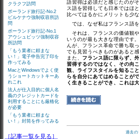
語習得は必須だと感じたのが
クラクフ訪問
ス語を習得しても日本ではほ
ポーランド旅行記-No.2
比べてはるかにメリットも少
ビルケナウ強制収容所訪
問
では、なぜ私はフランス語を
ポーランド旅行記-No.1
それは、フランスの価値観や
アウシュビッツ強制収容
いうのが最も大きな理由です
所訪問
んが、フランス革命で勝ち取
「もう業者に頼まな
でも見習うべきものがあると
い！」電子申告完了印を
また、
フランス語に限らず、
作ってみる
習得するのではなく、その向
MacとWindowsでよく使
観、ライフスタイルを知るこ
うショートカットキーあ
らを自分にあてはめることが
れこれ
く生きることができ、これは
法人が仕入目的に個人名
義のクレジットカードを
利用することにも厳格化
が必要
「もう業者に頼まな
い！」封筒を作ってみる
過去の
［記事一覧を見る］