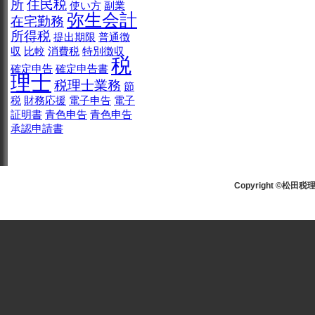
所
住民税
使い方
副業
弥生会計
在宅勤務
所得税
提出期限
普通徴
収
比較
消費税
特別徴収
税
確定申告
確定申告書
理士
税理士業務
節
税
財務応援
電子申告
電子
証明書
青色申告
青色申告
承認申請書
Copyright ©松田税理士