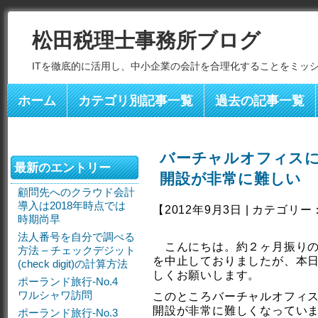
松田税理士事務所ブログ
ITを徹底的に活用し、中小企業の会計を合理化することをミッ
ホーム
カテゴリ別記事一覧
過去の記事一覧
バーチャルオフィス
最新のエントリー
開設が非常に難しい
顧問先へのクラウド会計
導入は2018年時点では
【2012年9月3日 | カテゴリー
時期尚早
法人番号を自分で調べる
こんにちは。約２ヶ月振りの
方法 – チェックデジット
を中止しておりましたが、本
(check digit)の計算方法
しくお願いします。
ポーランド旅行-No.4
ワルシャワ訪問
このところバーチャルオフィ
開設が非常に難しくなってい
ポーランド旅行-No.3