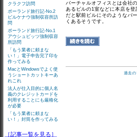
バーチャルオフィスとは会社
クラクフ訪問
あるビルの1室などに本店を登
ポーランド旅行記-No.2
だと駅前ビルにそのようなバ
ビルケナウ強制収容所訪
くあるそうです。
問
ポーランド旅行記-No.1
アウシュビッツ強制収容
所訪問
「もう業者に頼まな
い！」電子申告完了印を
作ってみる
MacとWindowsでよく使
過去の
うショートカットキーあ
れこれ
法人が仕入目的に個人名
義のクレジットカードを
利用することにも厳格化
が必要
「もう業者に頼まな
い！」封筒を作ってみる
［記事一覧を見る］