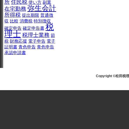
所
住民税
使い方
副業
弥生会計
在宅勤務
所得税
提出期限
普通徴
収
比較
消費税
特別徴収
税
確定申告
確定申告書
理士
税理士業務
節
税
財務応援
電子申告
電子
証明書
青色申告
青色申告
承認申請書
Copyright ©松田税理士