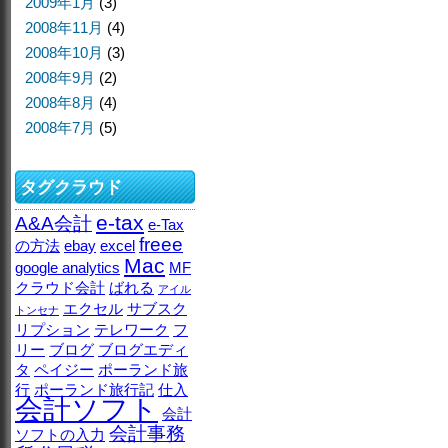
2009年1月
(3)
2008年11月
(4)
2008年10月
(3)
2008年9月
(2)
2008年8月
(4)
2008年7月
(5)
タグクラウド
e-tax
A&A会計
e-Tax
freee
の方法
ebay
excel
Mac
google analytics
MF
クラウド会計
ばれる
アイル
エクセル
サブスク
トンセナ
リプション
テレワーク
フ
リー
ブログ
ブログエディ
タ
ペイジー
ポーランド旅
行
ポーランド旅行記
仕入
会計ソフト
会計
会計事務
ソフトの入力