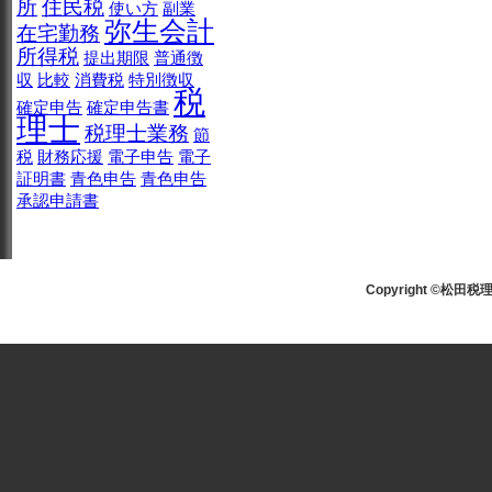
所
住民税
使い方
副業
弥生会計
在宅勤務
所得税
提出期限
普通徴
収
比較
消費税
特別徴収
税
確定申告
確定申告書
理士
税理士業務
節
税
財務応援
電子申告
電子
証明書
青色申告
青色申告
承認申請書
Copyright ©松田税理士