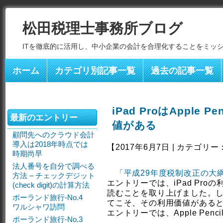
松田税理士事務所ブログ
ITを徹底的に活用し、中小企業の会計を合理化することをミッ
ホーム
カテゴリ別記事一覧
過去の記事一覧
iPad ProはApple
最新のエントリー
値がある
顧問先へのクラウド会計
導入は2018年時点では
【2017年6月7日 | カテゴリー
時期尚早
法人番号を自分で調べる
「平成29年度税制改正の大綱
方法 – チェックデジット
エントリーでは、iPad Pro
(check digit)の計算方法
読むことを取り上げました。しかし、i
ポーランド旅行-No.4
てこそ、その利用価値がある
ワルシャワ訪問
エントリーでは、Apple Pen
ポーランド旅行-No.3