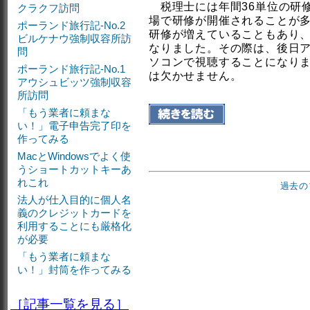
税理士には年間36単位の研
クラクフ訪問
場で研修が開催されることが
ポーランド旅行記-No.2
研修が増えていることもあり
ビルケナウ強制収容所訪
なりました。その際は、後日
問
ソコンで視聴することになります。その
ポーランド旅行記-No.1
は欠かせません。
アウシュビッツ強制収容
所訪問
「もう業者に頼まな
い！」電子申告完了印を
作ってみる
MacとWindowsでよく使
うショートカットキーあ
れこれ
過去の
法人が仕入目的に個人名
義のクレジットカードを
利用することにも厳格化
が必要
「もう業者に頼まな
い！」封筒を作ってみる
［記事一覧を見る］