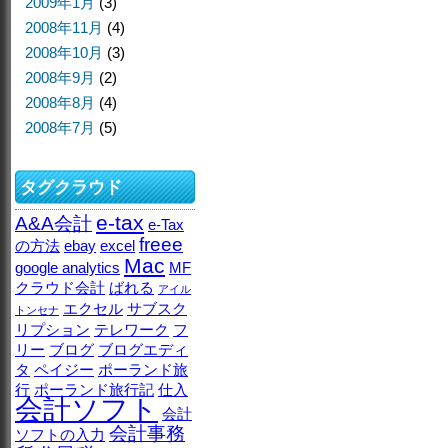
2009年1月
(3)
2008年11月
(4)
2008年10月
(3)
2008年9月
(2)
2008年8月
(4)
2008年7月
(5)
タグクラウド
e-tax
A&A会計
e-Tax
freee
の方法
ebay
excel
Mac
google analytics
MF
クラウド会計
ばれる
アイル
エクセル
サブスク
トンセナ
リプション
テレワーク
フ
リー
ブログ
ブログエディ
タ
ペイジー
ポーランド旅
行
ポーランド旅行記
仕入
会計ソフト
会計
会計事務
ソフトの入力