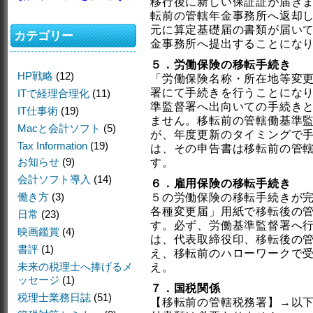
移行後に新しい保証証が届き
転前の管轄年金事務所へ返却
元に算定基礎届の書類が届い
カテゴリー
金事務所へ提出することにな
５．労働保険の移転手続き
HP戦略
(12)
「労働保険名称・所在地等変
署にて手続きを行うことにな
ITで経理合理化
(11)
準監督署へ出向いての手続き
IT仕事術
(19)
ません。移転前の管轄働基準
Macと会計ソフト
(5)
が、年度更新のタイミングで
Tax Information
(19)
は、その申告書は移転前の管
お知らせ
(9)
す。
会計ソフト導入
(14)
６．雇用保険の移転手続き
働き方
(3)
５の労働保険の移転手続きが
各種変更届」用紙で移転後の
日常
(23)
す。必ず、労働基準監督署へ
映画鑑賞
(4)
は、代表取締役印、移転後の
書評
(1)
え、移転前のハローワークで
未来の税理士へ捧げるメ
え。
ッセージ
(1)
７．国税関係
税理士業務日誌
(51)
【移転前の管轄税務署】→以