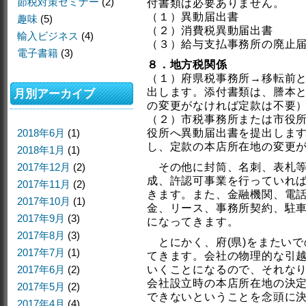
節税対策セミナー
(2)
付書類は必要ありません。
（１）異動届出書
趣味
(5)
（２）消費税異動届出書
輸入ビジネス
(4)
（３）給与支払事務所の廃止
電子書籍
(3)
８．地方税関係
（１）府県税事務所→移転前
出します。添付書類は、謄本
月別アーカイブ
の変更がなければ定款は不要
（２）市税事務所または市役
2018年6月
(1)
役所へ異動届出書を提出しま
し、定款の本店所在地の変更
2018年1月
(1)
2017年12月
(2)
その他に封筒、名刺、表札等
成、許認可事業を行っていれ
2017年11月
(2)
きます。また、金融機関、電
2017年10月
(1)
金、リース、事務所契約、駐
2017年9月
(3)
になってきます。
2017年8月
(3)
とにかく、府(県)をまたいで
2017年7月
(1)
てきます。会社の物理的な引
2017年6月
(2)
いくことになるので、それな
会社設立時の本店所在地の決
2017年5月
(2)
できないということを念頭に
2017年4月
(4)