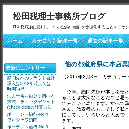
松田税理士事務所ブログ
ITを徹底的に活用し、中小企業の会計を合理化することをミッ
ホーム
カテゴリ別記事一覧
過去の記事一覧
他の都道府県に本店異
最新のエントリー
【2017年8月3日 | カテゴリー
顧問先へのクラウド会計
導入は2018年時点では
時期尚早
今年、顧問先様が本店移転さ
法人番号を自分で調べる
ることは大変なことだなと思
方法 – チェックデジット
てみたいと思います。すべて
(check digit)の計算方法
さん、代表者の方、そして私
ポーランド旅行-No.4
にしても、いろいろと大変で
ワルシャワ訪問
ます。
ポーランド旅行-No.3