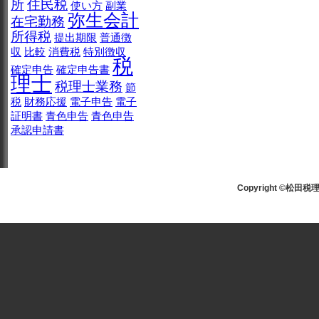
所
住民税
使い方
副業
弥生会計
在宅勤務
所得税
提出期限
普通徴
収
比較
消費税
特別徴収
税
確定申告
確定申告書
理士
税理士業務
節
税
財務応援
電子申告
電子
証明書
青色申告
青色申告
承認申請書
Copyright ©松田税理士