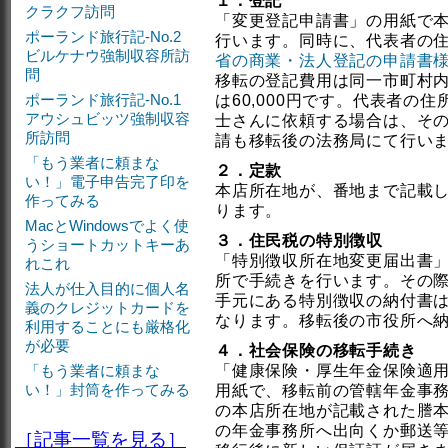
１．登記
クラクフ訪問
「変更登記申請書」の用紙で
ポーランド旅行記-No.2
行います。同時に、代表者の
ビルケナウ強制収容所訪
省の商業・法人登記の申請書
問
移転の登記費用は同一市町村内の
ポーランド旅行記-No.1
は60,000円です。代表者の住
アウシュビッツ強制収容
士さんに依頼する場合は、そ
所訪問
請も移転後の法務局にて行い
「もう業者に頼まな
２．定款
い！」電子申告完了印を
本店所在地が、番地まで記載
作ってみる
ります。
MacとWindowsでよく使
３．住民税の特別徴収
うショートカットキーあ
「特別徴収所在地変更届出書
れこれ
所で手続きを行います。その
法人が仕入目的に個人名
手元にある特別徴収の納付書
義のクレジットカードを
なります。移転後の市役所へ
利用することにも厳格化
が必要
４．社会保険の移転手続き
「もう業者に頼まな
「健康保険・厚生年金保険適
い！」封筒を作ってみる
用紙で、移転前の管轄年金事
の本店所在地が記載された謄
の年金事務所へ出向くか郵送
［記事一覧を見る］