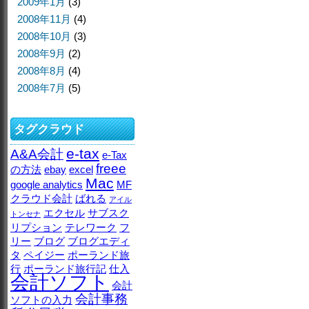
2009年1月
(3)
2008年11月
(4)
2008年10月
(3)
2008年9月
(2)
2008年8月
(4)
2008年7月
(5)
タグクラウド
e-tax
A&A会計
e-Tax
freee
の方法
ebay
excel
Mac
google analytics
MF
クラウド会計
ばれる
アイル
エクセル
サブスク
トンセナ
リプション
テレワーク
フ
リー
ブログ
ブログエディ
タ
ペイジー
ポーランド旅
行
ポーランド旅行記
仕入
会計ソフト
会計
会計事務
ソフトの入力