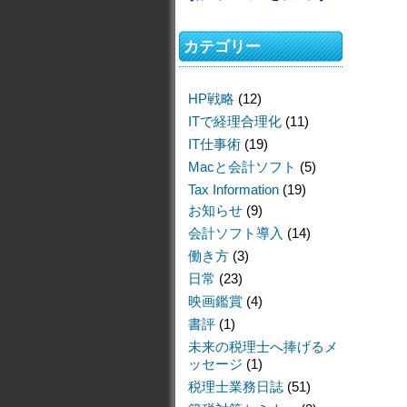
カテゴリー
HP戦略
(12)
ITで経理合理化
(11)
IT仕事術
(19)
Macと会計ソフト
(5)
Tax Information
(19)
お知らせ
(9)
会計ソフト導入
(14)
働き方
(3)
日常
(23)
映画鑑賞
(4)
書評
(1)
未来の税理士へ捧げるメ
ッセージ
(1)
税理士業務日誌
(51)