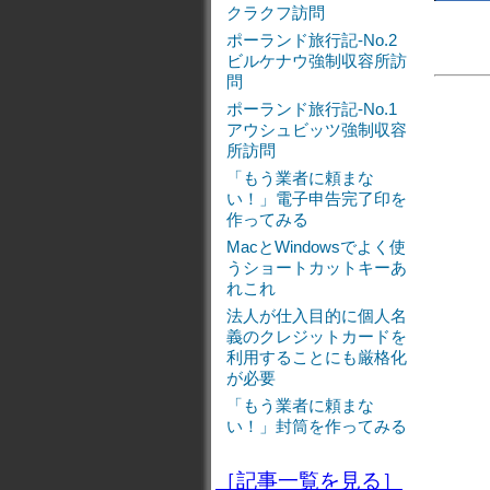
クラクフ訪問
ポーランド旅行記-No.2
ビルケナウ強制収容所訪
問
ポーランド旅行記-No.1
アウシュビッツ強制収容
所訪問
「もう業者に頼まな
い！」電子申告完了印を
作ってみる
MacとWindowsでよく使
うショートカットキーあ
れこれ
法人が仕入目的に個人名
義のクレジットカードを
利用することにも厳格化
が必要
「もう業者に頼まな
い！」封筒を作ってみる
［記事一覧を見る］