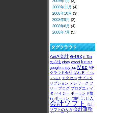
2009年1月
(3)
2008年11月
(4)
2008年10月
(3)
2008年9月
(2)
2008年8月
(4)
2008年7月
(5)
タグクラウド
e-tax
A&A会計
e-Tax
freee
の方法
ebay
excel
Mac
google analytics
MF
クラウド会計
ばれる
アイル
エクセル
サブスク
トンセナ
リプション
テレワーク
フ
リー
ブログ
ブログエディ
タ
ペイジー
ポーランド旅
行
ポーランド旅行記
仕入
会計ソフト
会計
会計事務
ソフトの入力