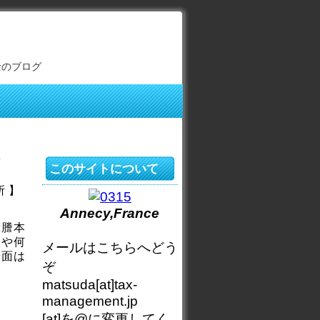
士のブログ
法
このサイトについて
所 】
Annecy,France
簿謄本
設や何
メールはこちらへどう
場面は
ぞ
matsuda[at]tax-
management.jp
[at]を@に変更してく