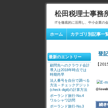
松田税理士事務
ITを徹底的に活用し、中小企業の
ホーム
カテゴリ別記事一
登
最新のエントリー
【201
顧問先へのクラウド会計
導入は2018年時点では
時期尚早
法人番号を自分で調べる
方法 – チェックデジット
@loveb
(check digit)の計算方法
ポーランド旅行-No.4
ワルシャワ訪問
ポーランド旅行-No.3