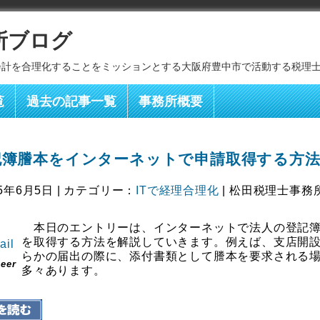
所ブログ
会計を合理化することをミッションとする大阪府豊中市で活動する税理
覧
過去の記事一覧
事務所概要
記簿謄本をインターネットで申請取得する方
5年6月5日 | カテゴリー：
ITで経理合理化
| 松田税理士事務
本日のエントリーは、インターネットで法人の登記
を取得する方法を解説していきます。例えば、支店開
らかの届出の際に、添付書類として謄本を要求される
eer
多々あります。