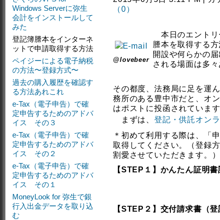
Windows Serverに弥生
（0）
会計をインストールして
みた
本日のエントリ
登記簿謄本をインターネ
謄本を取得する方
ットで申請取得する方法
開設や何らかの届
@lovebeer
ペイジーによる電子納税
される場面は多々
の方法〜登録方式〜
過去の購入履歴を確認す
その都度、法務局に足を運
る方法あれこれ
務所のある豊中市だと、オ
e-Tax（電子申告）で確
はポストに投函されていま
定申告するためのアドバ
まずは、
登記・供託オン
イス その３
e-Tax（電子申告）で確
＊初めて利用する際は、「申
定申告するためのアドバ
取得してください。（登録
イス その２
割愛させていただきます。
e-Tax（電子申告）で確
【STEP１】かんたん証明
定申告するためのアドバ
イス その１
MoneyLook for 弥生で銀
行入出金データを取り込
【STEP２】交付請求書（
む