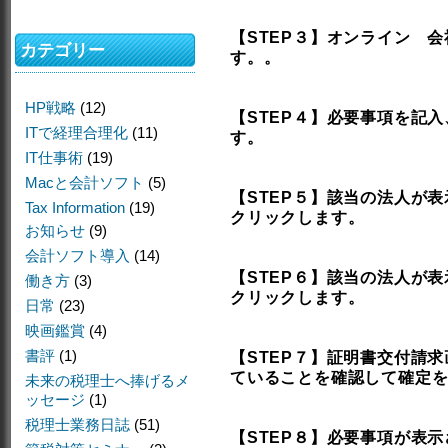
【STEP３】オンライン 
カテゴリー
す。。
HP戦略
(12)
【STEP４】必要事項を記
ITで経理合理化
(11)
す。
IT仕事術
(19)
Macと会計ソフト
(5)
【STEP５】該当の法人が
Tax Information
(19)
クリックします。
お知らせ
(9)
会計ソフト導入
(14)
【STEP６】該当の法人が
働き方
(3)
クリックします。
日常
(23)
映画鑑賞
(4)
書評
(1)
【STEP７】証明書交付請
ていることを確認して確定
未来の税理士へ捧げるメ
ッセージ
(1)
税理士業務日誌
(51)
【STEP８】必要事項が表