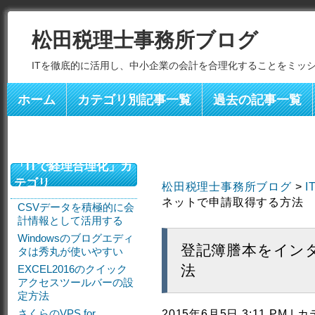
松田税理士事務所ブログ
ITを徹底的に活用し、中小企業の会計を合理化することをミッ
ホーム
カテゴリ別記事一覧
過去の記事一覧
「ITで経理合理化」カ
テゴリ
松田税理士事務所ブログ
>
ネットで申請取得する方法
CSVデータを積極的に会
計情報として活用する
Windowsのブログエディ
登記簿謄本をイン
タは秀丸が使いやすい
法
EXCEL2016のクイック
アクセスツールバーの設
定方法
さくらのVPS for
2015年6月5日 3:11 PM |