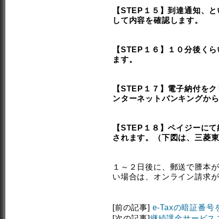
【STEP１５】到達通知、
して内容を確認します。
【STEP１６】１０分後く
ます。
【STEP１７】電子納付を
ンターネットバンキングか
【STEP１８】ペイジーに
されます。（下図は、三菱
１～２日後に、郵送で謄本
い場合は、オンライン請求
[前の記事]
e-Taxの暗証番
[次の記事]
継続課金サービス