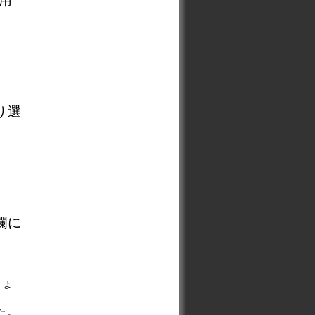
用
り選
欄に
しょ
た。