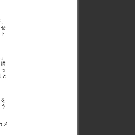
が、
出せ
イト
。
容」
に購
買っ
付と
スを
よう
カメ