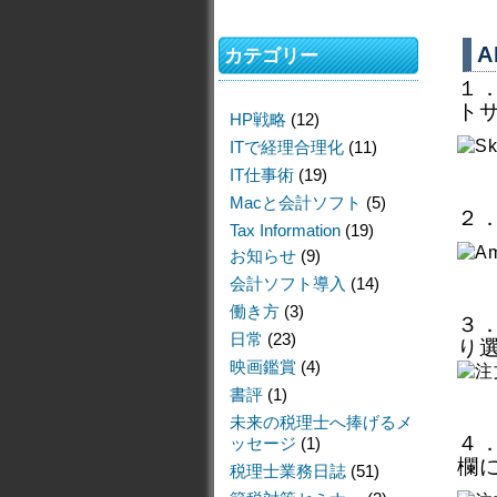
A
カテゴリー
１．
ト
HP戦略
(12)
ITで経理合理化
(11)
IT仕事術
(19)
Macと会計ソフト
(5)
２
Tax Information
(19)
お知らせ
(9)
会計ソフト導入
(14)
働き方
(3)
３
日常
(23)
り
映画鑑賞
(4)
書評
(1)
未来の税理士へ捧げるメ
４
ッセージ
(1)
欄
税理士業務日誌
(51)