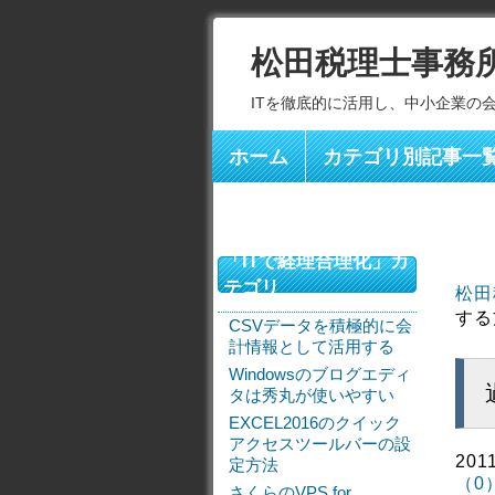
松田税理士事務
ITを徹底的に活用し、中小企業の
ホーム
カテゴリ別記事一
「ITで経理合理化」カ
テゴリ
松田
する
CSVデータを積極的に会
計情報として活用する
Windowsのブログエディ
タは秀丸が使いやすい
EXCEL2016のクイック
アクセスツールバーの設
201
定方法
（0
さくらのVPS for