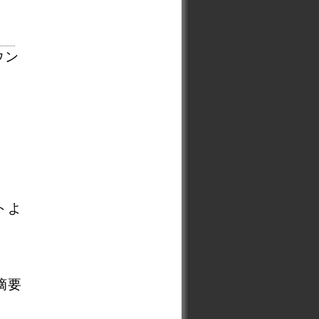
ウン
トよ
摘要