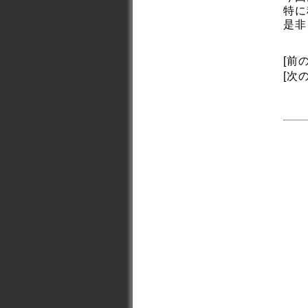
特に
是非
[前
[次