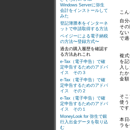
Windows Serverに弥生
会計をインストールして
こん
みた
自分
登記簿謄本をインターネ
その
ットで申請取得する方法
ない
ペイジーによる電子納税
で過
の方法〜登録方式〜
過去の購入履歴を確認す
る方法あれこれ
複式
e-Tax（電子申告）で確
を記
定申告するためのアドバ
入し
イス その３
たか
金額
e-Tax（電子申告）で確
定申告するためのアドバ
イス その２
そこ
e-Tax（電子申告）で確
使う
定申告するためのアドバ
です
イス その１
MoneyLook for 弥生で銀
本日
行入出金データを取り込
ラを
む