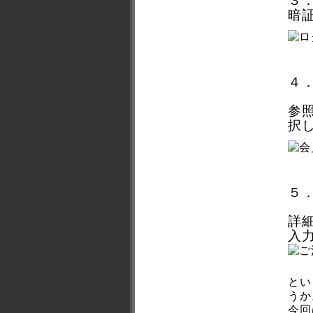
３
暗
４
参
択
５
詳
入
とい
うか
今回