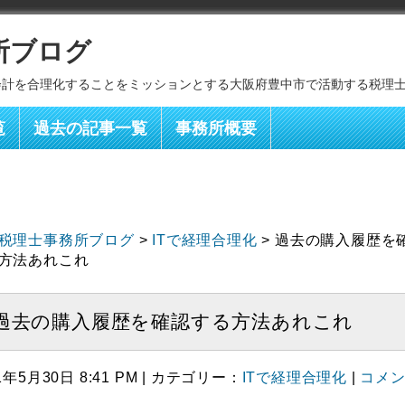
所ブログ
会計を合理化することをミッションとする大阪府豊中市で活動する税理
覧
過去の記事一覧
事務所概要
税理士事務所ブログ
>
ITで経理合理化
> 過去の購入履歴を
方法あれこれ
過去の購入履歴を確認する方法あれこれ
1年5月30日 8:41 PM | カテゴリー：
ITで経理合理化
|
コメ
）