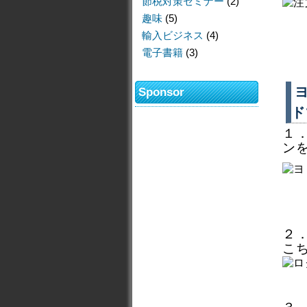
節税対策セミナー
(2)
趣味
(5)
輸入ビジネス
(4)
電子書籍
(3)
Sponsor
ド
１．
ン
２
こ