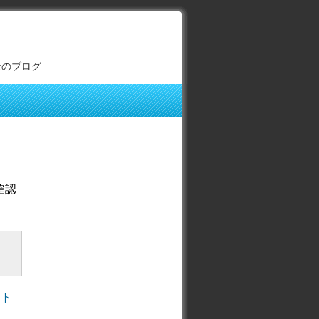
士のブログ
確認
ント