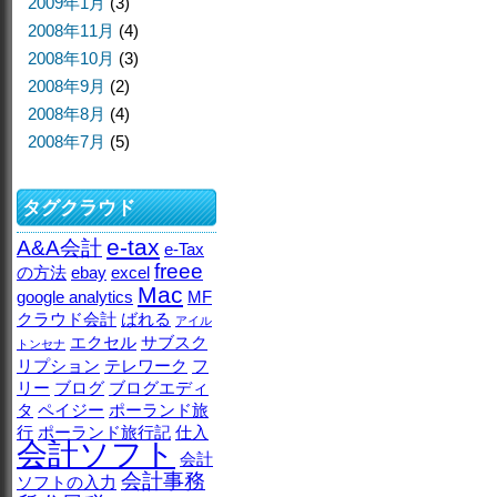
2009年1月
(3)
2008年11月
(4)
2008年10月
(3)
2008年9月
(2)
2008年8月
(4)
2008年7月
(5)
タグクラウド
e-tax
A&A会計
e-Tax
freee
の方法
ebay
excel
Mac
google analytics
MF
クラウド会計
ばれる
アイル
エクセル
サブスク
トンセナ
リプション
テレワーク
フ
リー
ブログ
ブログエディ
タ
ペイジー
ポーランド旅
行
ポーランド旅行記
仕入
会計ソフト
会計
会計事務
ソフトの入力