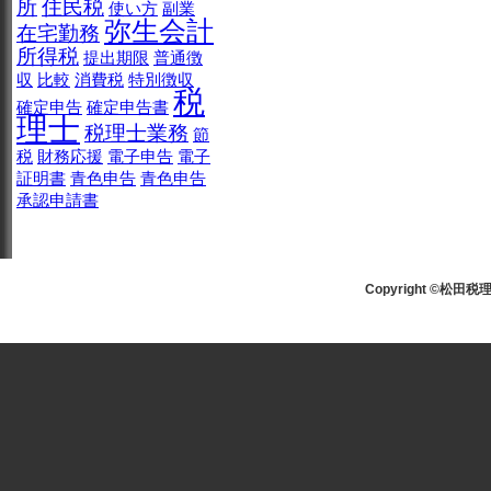
所
住民税
使い方
副業
弥生会計
在宅勤務
所得税
提出期限
普通徴
収
比較
消費税
特別徴収
税
確定申告
確定申告書
理士
税理士業務
節
税
財務応援
電子申告
電子
証明書
青色申告
青色申告
承認申請書
Copyright ©松田税理士