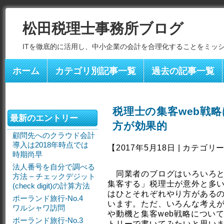
松田税理士事務所ブログ
ITを徹底的に活用し、中小企業の会計を合理化することをミッ
ホーム
カテゴリ別記事一覧
過去の記事一覧
税理士の集客web戦
最新のエントリー
方が効果的
顧問先へのクラウド会計
導入は2018年時点では
【2017年5月18日 | カテゴリ
時期尚早
法人番号を自分で調べる
同業者のブログはいろいろと
方法 – チェックデジット
集客する」税理士が意外と多い
(check digit)の計算方法
はひとそれぞれやり方がある
ポーランド旅行-No.4
います。ただ、いろんな考え
ワルシャワ訪問
や動機と集客web戦略につい
ポーランド旅行-No.3
トリーで書いてみたいと思い