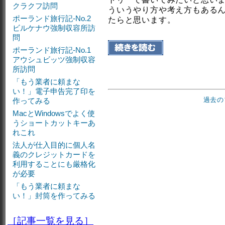
クラクフ訪問
ういうやり方や考え方もある
ポーランド旅行記-No.2
たらと思います。
ビルケナウ強制収容所訪
問
ポーランド旅行記-No.1
アウシュビッツ強制収容
所訪問
「もう業者に頼まな
い！」電子申告完了印を
過去の
作ってみる
MacとWindowsでよく使
うショートカットキーあ
れこれ
法人が仕入目的に個人名
義のクレジットカードを
利用することにも厳格化
が必要
「もう業者に頼まな
い！」封筒を作ってみる
［記事一覧を見る］