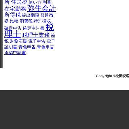
所
住民税
使い方
副業
弥生会計
在宅勤務
所得税
提出期限
普通徴
収
比較
消費税
特別徴収
税
確定申告
確定申告書
理士
税理士業務
節
税
財務応援
電子申告
電子
証明書
青色申告
青色申告
承認申請書
Copyright ©松田税理士