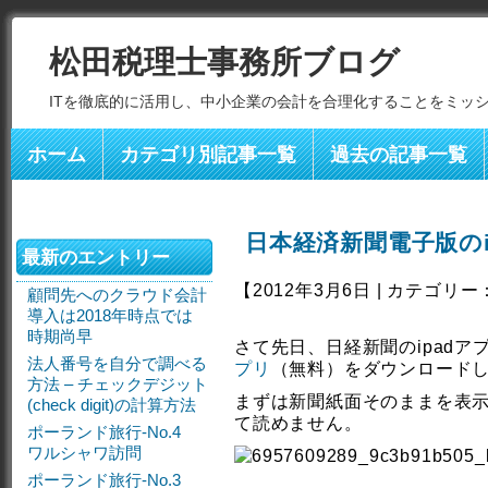
松田税理士事務所ブログ
ITを徹底的に活用し、中小企業の会計を合理化することをミッ
ホーム
カテゴリ別記事一覧
過去の記事一覧
日本経済新聞電子版の
最新のエントリー
【2012年3月6日 | カテゴリー
顧問先へのクラウド会計
導入は2018年時点では
時期尚早
さて先日、日経新聞のipad
法人番号を自分で調べる
プリ
（無料）をダウンロード
方法 – チェックデジット
まずは新聞紙面そのままを表
(check digit)の計算方法
て読めません。
ポーランド旅行-No.4
ワルシャワ訪問
ポーランド旅行-No.3