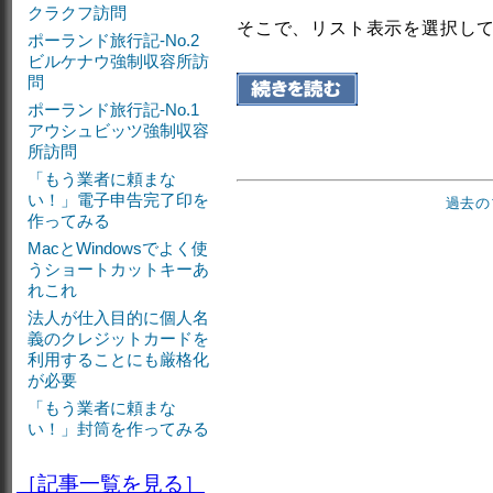
クラクフ訪問
そこで、リスト表示を選択し
ポーランド旅行記-No.2
ビルケナウ強制収容所訪
問
ポーランド旅行記-No.1
アウシュビッツ強制収容
所訪問
「もう業者に頼まな
い！」電子申告完了印を
過去の
作ってみる
MacとWindowsでよく使
うショートカットキーあ
れこれ
法人が仕入目的に個人名
義のクレジットカードを
利用することにも厳格化
が必要
「もう業者に頼まな
い！」封筒を作ってみる
［記事一覧を見る］