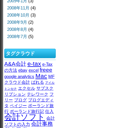
2009年1月
(3)
2008年11月
(4)
2008年10月
(3)
2008年9月
(2)
2008年8月
(4)
2008年7月
(5)
タグクラウド
e-tax
A&A会計
e-Tax
freee
の方法
ebay
excel
Mac
google analytics
MF
クラウド会計
ばれる
アイル
エクセル
サブスク
トンセナ
リプション
テレワーク
フ
リー
ブログ
ブログエディ
タ
ペイジー
ポーランド旅
行
ポーランド旅行記
仕入
会計ソフト
会計
会計事務
ソフトの入力