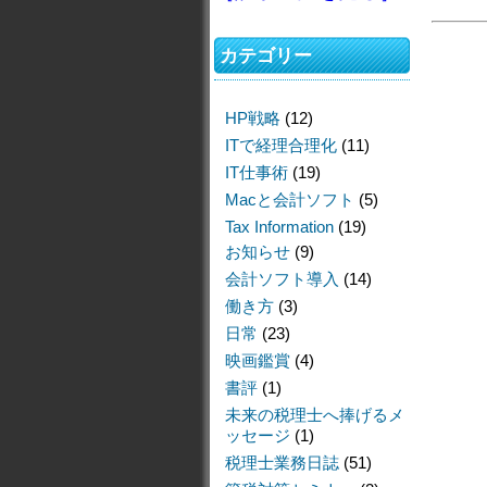
カテゴリー
HP戦略
(12)
ITで経理合理化
(11)
IT仕事術
(19)
Macと会計ソフト
(5)
Tax Information
(19)
お知らせ
(9)
会計ソフト導入
(14)
働き方
(3)
日常
(23)
映画鑑賞
(4)
書評
(1)
未来の税理士へ捧げるメ
ッセージ
(1)
税理士業務日誌
(51)