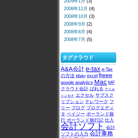
2009年1月
(3)
2008年11月
(4)
2008年10月
(3)
2008年9月
(2)
2008年8月
(4)
2008年7月
(5)
タグクラウド
e-tax
A&A会計
e-Tax
freee
の方法
ebay
excel
Mac
google analytics
MF
クラウド会計
ばれる
アイル
エクセル
サブスク
トンセナ
リプション
テレワーク
フ
リー
ブログ
ブログエディ
タ
ペイジー
ポーランド旅
行
ポーランド旅行記
仕入
会計ソフト
会計
会計事務
ソフトの入力