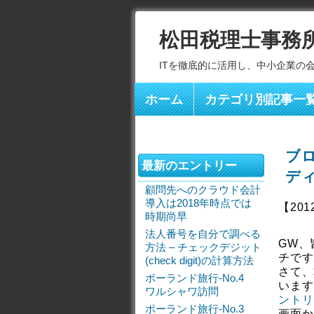
松田税理士事務
ITを徹底的に活用し、中小企業の
ホーム
カテゴリ別記事一
ブ
最新のエントリー
デ
顧問先へのクラウド会計
導入は2018年時点では
【201
時期尚早
法人番号を自分で調べる
GW、
方法 – チェックデジット
チです
(check digit)の計算方法
さて、
ポーランド旅行-No.4
います
ワルシャワ訪問
ントリ
ポーランド旅行-No.3
画面か