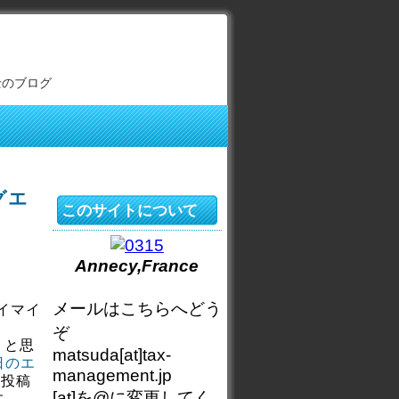
士のブログ
グエ
このサイトについて
Annecy,France
メールはこちらへどう
イマイ
ぞ
うと思
matsuda[at]tax-
日のエ
management.jp
、投稿
[at]を@に変更してく
す。