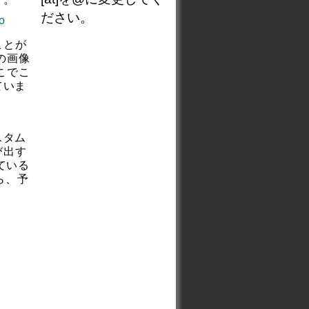
ださい。
ことが
の画像
こでこ
ていま
スタム
び出す
ている
ら、予