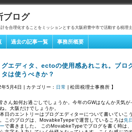
所ブログ
会計を合理化することをミッションとする大阪府豊中市で活動する税理
覧
過去の記事一覧
事務所概要
ログエディタ、ectoの使用感あれこれ。ブロ
ィタは使うべきか？
2年5月4日 | カテゴリー：
日常
| 松田税理士事務所 】
皆さん如何お過ごしでしょうか。今年のGWはなんか天気が
ね。大阪だけでしょうか。
本日のエントリーはブログエディターについて書いていこ
。このブログは、MovabkeTyepeで運営しているころは
先
ー
で書きました。 このMovabkeTypeでブログを書く時は
ら文字を入力していく仕様となっています。こんな感じで