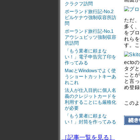
クラクフ訪問
ポーランド旅行記-No.2
ビルケナウ強制収容所訪
ただ、
問
多く、
ポーランド旅行記-No.1
をブロ
アウシュビッツ強制収容
れらを
所訪問
す。こ
「もう業者に頼まな
い！」電子申告完了印を
ect
作ってみる
タグと
MacとWindowsでよく使
ことが
うショートカットキーあ
と言っ
れこれ
め登録
法人が仕入目的に個人名
義のクレジットカードを
利用することにも厳格化
このよ
が必要
「もう業者に頼まな
い！」封筒を作ってみる
［記事一覧を見る］