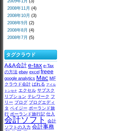
2009年1月
(3)
2008年11月
(4)
2008年10月
(3)
2008年9月
(2)
2008年8月
(4)
2008年7月
(5)
タグクラウド
e-tax
A&A会計
e-Tax
freee
の方法
ebay
excel
Mac
google analytics
MF
クラウド会計
ばれる
アイル
エクセル
サブスク
トンセナ
リプション
テレワーク
フ
リー
ブログ
ブログエディ
タ
ペイジー
ポーランド旅
行
ポーランド旅行記
仕入
会計ソフト
会計
会計事務
ソフトの入力