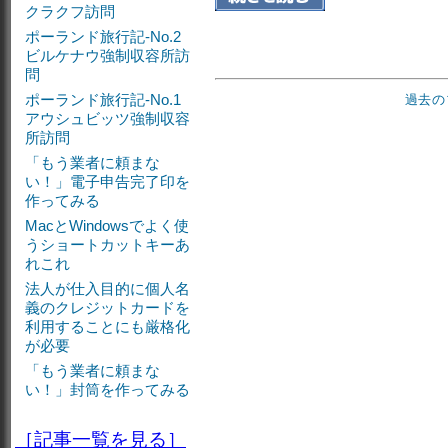
クラクフ訪問
ポーランド旅行記-No.2
ビルケナウ強制収容所訪
問
ポーランド旅行記-No.1
過去の
アウシュビッツ強制収容
所訪問
「もう業者に頼まな
い！」電子申告完了印を
作ってみる
MacとWindowsでよく使
うショートカットキーあ
れこれ
法人が仕入目的に個人名
義のクレジットカードを
利用することにも厳格化
が必要
「もう業者に頼まな
い！」封筒を作ってみる
［記事一覧を見る］