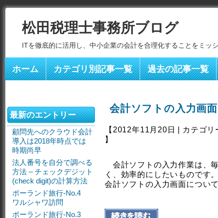
松田税理士事務所ブログ
ITを徹底的に活用し、中小企業の会計を合理化することをミッ
ホーム
カテゴリ別記事一覧
過去の記事一覧
会計ソフトの入力画
最新のエントリー
【2012年11月20日 | カテゴ
顧問先へのクラウド会計
】
導入は2018年時点では
時期尚早
法人番号を自分で調べる
会計ソフトの入力作業は、毎
方法 – チェックデジット
く、効率的にしたいものです
(check digit)の計算方法
会計ソフトの入力画面につい
ポーランド旅行-No.4
ワルシャワ訪問
ポーランド旅行-No.3