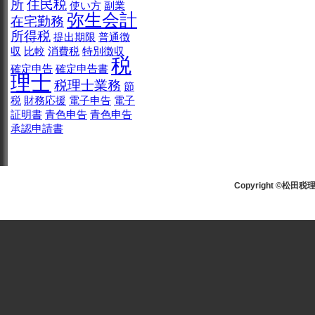
所
住民税
使い方
副業
弥生会計
在宅勤務
所得税
提出期限
普通徴
収
比較
消費税
特別徴収
税
確定申告
確定申告書
理士
税理士業務
節
税
財務応援
電子申告
電子
証明書
青色申告
青色申告
承認申請書
Copyright ©松田税理士