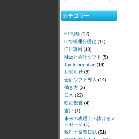
カテゴリー
HP戦略
(12)
ITで経理合理化
(11)
IT仕事術
(19)
Macと会計ソフト
(5)
Tax Information
(19)
お知らせ
(9)
会計ソフト導入
(14)
働き方
(3)
日常
(23)
映画鑑賞
(4)
書評
(1)
未来の税理士へ捧げるメ
ッセージ
(1)
税理士業務日誌
(51)