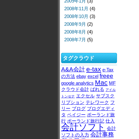
2009年1月
(3)
2008年11月
(4)
2008年10月
(3)
2008年9月
(2)
2008年8月
(4)
2008年7月
(5)
タグクラウド
e-tax
A&A会計
e-Tax
freee
の方法
ebay
excel
Mac
google analytics
MF
クラウド会計
ばれる
アイル
エクセル
サブスク
トンセナ
リプション
テレワーク
フ
リー
ブログ
ブログエディ
タ
ペイジー
ポーランド旅
行
ポーランド旅行記
仕入
会計ソフト
会計
会計事務
ソフトの入力