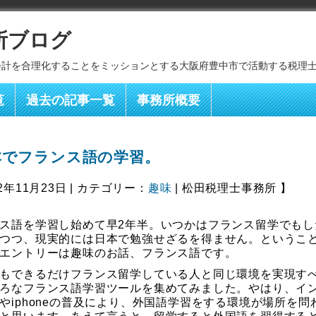
所ブログ
会計を合理化することをミッションとする大阪府豊中市で活動する税理
覧
過去の記事一覧
事務所概要
本でフランス語の学習。
2年11月23日 | カテゴリー：
趣味
| 松田税理士事務所 】
ス語を学習し始めて早2年半。いつかはフランス留学でもし
つつ、現実的には日本で勉強せざるを得ません。というこ
エントリーは趣味のお話、フランス語です。
もできるだけフランス留学している人と同じ環境を実現す
ろなフランス語学習ツールを集めてみました。やはり、イ
やiphoneの普及により、外国語学習をする環境が場所を問