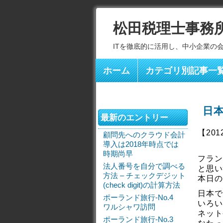
松田税理士事務
ITを徹底的に活用し、中小企業の
ホーム
カテゴリ別記事一
日
最新のエントリー
【201
顧問先へのクラウド会計
導入は2018年時点では
時期尚早
フラン
法人番号を自分で調べる
と思い
方法 – チェックデジット
本日の
(check digit)の計算方法
日本で
ポーランド旅行-No.4
いろい
ワルシャワ訪問
ネット
ポーランド旅行-No.3