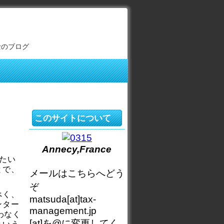
士のブログ
このサイトについて
Annecy,France
たい
とで、
メールはこちらへどう
ぞ
べく、
matsuda[at]tax-
ンター
management.jp
わなく
[at]を@に変更してく