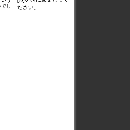
という
いでし
ださい。