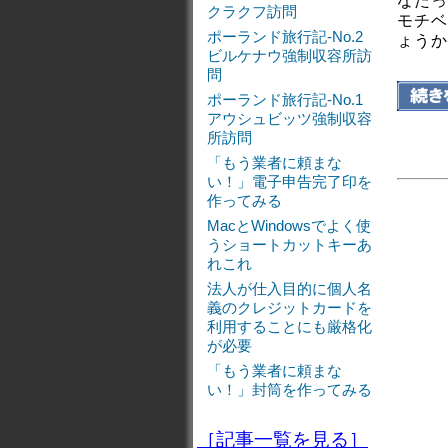
なたっ
クラクフ訪問
モチベ
ポーランド旅行記-No.2
ょうか
ビルケナウ強制収容所訪
問
ポーランド旅行記-No.1
アウシュビッツ強制収容
所訪問
「もう業者に頼まな
い！」電子申告完了印を
作ってみる
MacとWindowsでよく使
うショートカットキーあ
れこれ
法人が仕入目的に個人名
義のクレジットカードを
利用することにも厳格化
が必要
「もう業者に頼まな
い！」封筒を作ってみる
［記事一覧を見る］