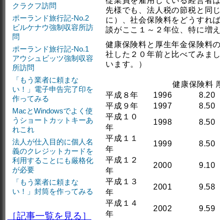
従業員を雇用している経営者
クラクフ訪問
先様でも、法人税の節税と同
ポーランド旅行記-No.2
に）、社会保険料をどうすれ
ビルケナウ強制収容所訪
談がここ１～２年位、特に増
問
健康保険料と厚生年金保険料
ポーランド旅行記-No.1
社した２０年前と比べてみま
アウシュビッツ強制収容
います。）
所訪問
「もう業者に頼まな
健康保険料
い！」電子申告完了印を
平成８年
1996
8.20
作ってみる
平成９年
1997
8.50
MacとWindowsでよく使
平成１０
うショートカットキーあ
1998
8.50
年
れこれ
平成１１
法人が仕入目的に個人名
1999
8.50
年
義のクレジットカードを
平成１２
利用することにも厳格化
2000
9.10
が必要
年
平成１３
「もう業者に頼まな
2001
9.58
い！」封筒を作ってみる
年
平成１４
2002
9.59
年
［記事一覧を見る］