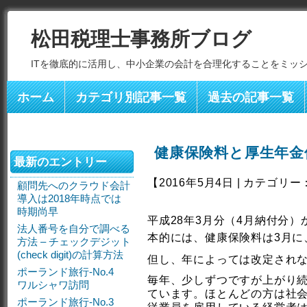
松田税理士事務所ブログ
ITを徹底的に活用し、中小企業の会計を合理化することをミッ
ホーム
カテゴリ別記事一覧
過去の記事一覧
健康保険料と厚生年金
最新のエントリー
【2016年5月4日 | カテゴリー
顧問先へのクラウド会計
導入は2018年時点では
時期尚早
平成28年3月分（4月納付分
法人番号を自分で調べる
本的には、健康保険料は3月に
方法 – チェックデジット
(check digit)の計算方法
但し、年によっては改定され
ポーランド旅行-No.4
毎年、少しずつですが上がり
ワルシャワ訪問
ています。ほとんどの方は社
ポーランド旅行-No.3