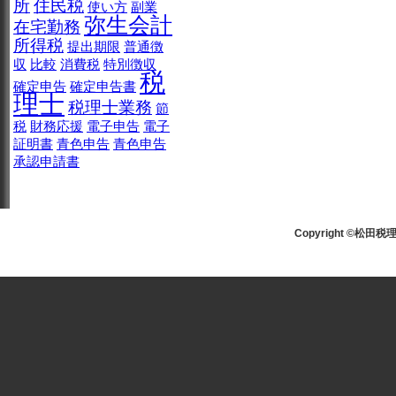
所
住民税
使い方
副業
弥生会計
在宅勤務
所得税
提出期限
普通徴
収
比較
消費税
特別徴収
税
確定申告
確定申告書
理士
税理士業務
節
税
財務応援
電子申告
電子
証明書
青色申告
青色申告
承認申請書
Copyright ©松田税理士