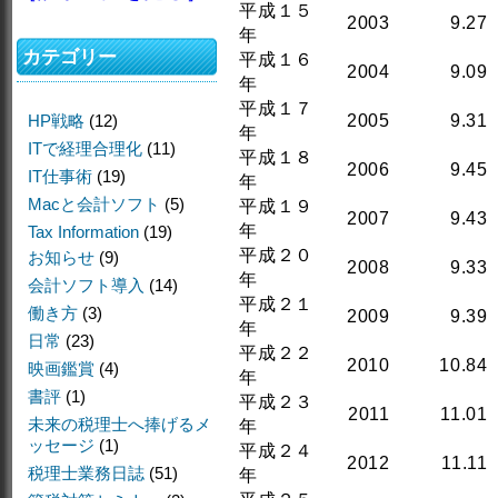
平成１５
2003
9.27
年
カテゴリー
平成１６
2004
9.09
年
平成１７
HP戦略
(12)
2005
9.31
年
ITで経理合理化
(11)
平成１８
2006
9.45
IT仕事術
(19)
年
Macと会計ソフト
(5)
平成１９
2007
9.43
年
Tax Information
(19)
平成２０
お知らせ
(9)
2008
9.33
年
会計ソフト導入
(14)
平成２１
働き方
(3)
2009
9.39
年
日常
(23)
平成２２
2010
10.84
映画鑑賞
(4)
年
書評
(1)
平成２３
2011
11.01
未来の税理士へ捧げるメ
年
ッセージ
(1)
平成２４
2012
11.11
税理士業務日誌
(51)
年