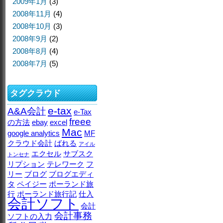
2009年1月
(3)
2008年11月
(4)
2008年10月
(3)
2008年9月
(2)
2008年8月
(4)
2008年7月
(5)
タグクラウド
e-tax
A&A会計
e-Tax
freee
の方法
ebay
excel
Mac
google analytics
MF
クラウド会計
ばれる
アイル
エクセル
サブスク
トンセナ
リプション
テレワーク
フ
リー
ブログ
ブログエディ
タ
ペイジー
ポーランド旅
行
ポーランド旅行記
仕入
会計ソフト
会計
会計事務
ソフトの入力