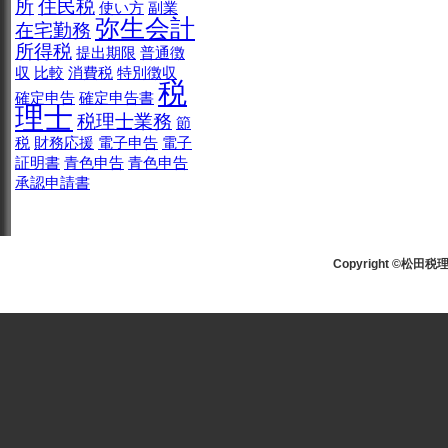
所
住民税
使い方
副業
弥生会計
在宅勤務
所得税
提出期限
普通徴
収
比較
消費税
特別徴収
税
確定申告
確定申告書
理士
税理士業務
節
税
財務応援
電子申告
電子
証明書
青色申告
青色申告
承認申請書
Copyright ©松田税理士