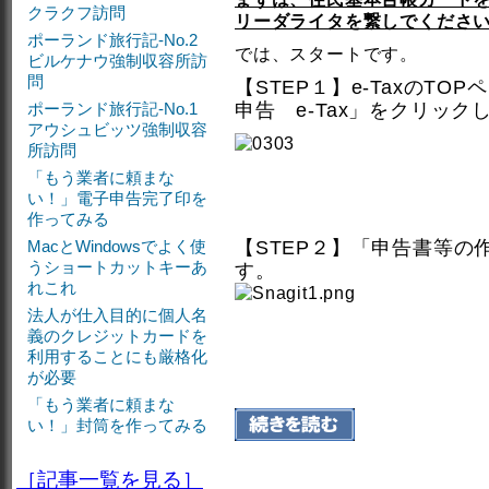
クラクフ訪問
リーダライタを繋しでくださ
ポーランド旅行記-No.2
では、スタートです。
ビルケナウ強制収容所訪
問
【STEP１】e-TaxのT
ポーランド旅行記-No.1
申告 e-Tax」
をクリック
アウシュビッツ強制収容
所訪問
「もう業者に頼まな
い！」電子申告完了印を
作ってみる
MacとWindowsでよく使
【STEP２】「申告書等
うショートカットキーあ
す。
れこれ
法人が仕入目的に個人名
義のクレジットカードを
利用することにも厳格化
が必要
「もう業者に頼まな
い！」封筒を作ってみる
［記事一覧を見る］