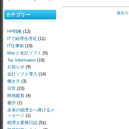
過去の
カテゴリー
HP戦略
(12)
ITで経理合理化
(11)
IT仕事術
(19)
Macと会計ソフト
(5)
Tax Information
(19)
お知らせ
(9)
会計ソフト導入
(14)
働き方
(3)
日常
(23)
映画鑑賞
(4)
書評
(1)
未来の税理士へ捧げるメ
ッセージ
(1)
税理士業務日誌
(51)