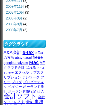
2009年1月
(3)
2008年11月
(4)
2008年10月
(3)
2008年9月
(2)
2008年8月
(4)
2008年7月
(5)
タグクラウド
e-tax
A&A会計
e-Tax
freee
の方法
ebay
excel
Mac
google analytics
MF
クラウド会計
ばれる
アイル
エクセル
サブスク
トンセナ
リプション
テレワーク
フ
リー
ブログ
ブログエディ
タ
ペイジー
ポーランド旅
行
ポーランド旅行記
仕入
会計ソフト
会計
会計事務
ソフトの入力