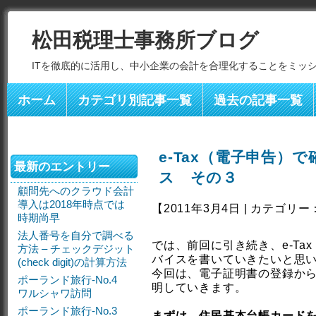
松田税理士事務所ブログ
ITを徹底的に活用し、中小企業の会計を合理化することをミッ
ホーム
カテゴリ別記事一覧
過去の記事一覧
e-Tax（電子申告）
最新のエントリー
ス その３
顧問先へのクラウド会計
導入は2018年時点では
【2011年3月4日 | カテゴリー
時期尚早
法人番号を自分で調べる
では、前回に引き続き、e-T
方法 – チェックデジット
バイスを書いていきたいと思
(check digit)の計算方法
今回は、電子証明書の登録か
ポーランド旅行-No.4
明していきます。
ワルシャワ訪問
ポーランド旅行-No.3
まずは、住民基本台帳カードを