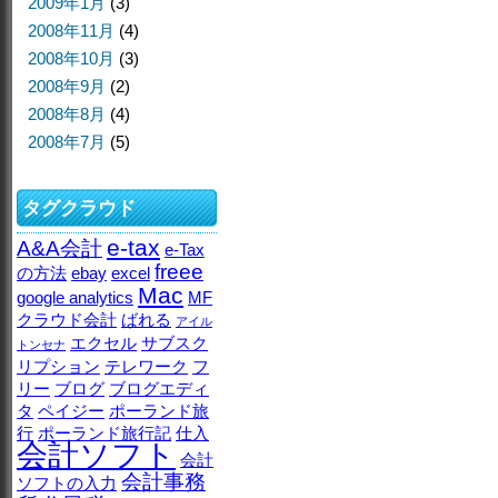
2009年1月
(3)
2008年11月
(4)
2008年10月
(3)
2008年9月
(2)
2008年8月
(4)
2008年7月
(5)
タグクラウド
e-tax
A&A会計
e-Tax
freee
の方法
ebay
excel
Mac
google analytics
MF
クラウド会計
ばれる
アイル
エクセル
サブスク
トンセナ
リプション
テレワーク
フ
リー
ブログ
ブログエディ
タ
ペイジー
ポーランド旅
行
ポーランド旅行記
仕入
会計ソフト
会計
会計事務
ソフトの入力