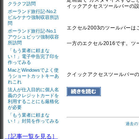
クラクフ訪問
イックアクセスツールバーの
ポーランド旅行記-No.2
ビルケナウ強制収容所訪
問
エクセル2003のツールバー
ポーランド旅行記-No.1
アウシュビッツ強制収容
所訪問
一方のエクセル2016です。
「もう業者に頼まな
い！」電子申告完了印を
作ってみる
MacとWindowsでよく使
クイックアクセスツールバー
うショートカットキーあ
れこれ
法人が仕入目的に個人名
義のクレジットカードを
利用することにも厳格化
が必要
「もう業者に頼まな
い！」封筒を作ってみる
過去の
［記事一覧を見る］