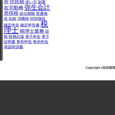
所
住民税
使い方
副業
弥生会計
在宅勤務
所得税
提出期限
普通徴
収
比較
消費税
特別徴収
税
確定申告
確定申告書
理士
税理士業務
節
税
財務応援
電子申告
電子
証明書
青色申告
青色申告
承認申請書
Copyright ©松田税理士