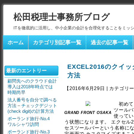
松田税理士事務所ブログ
ITを徹底的に活用し、中小企業の会計を合理化することをミッ
ホーム
カテゴリ別記事一覧
過去の記事一覧
EXCEL2016のク
最新のエントリー
方法
顧問先へのクラウド会計
導入は2018年時点では
【2016年6月29日 | カテゴリ
時期尚早
法人番号を自分で調べる
初めて
方法 – チェックデジット
ツールバ
(check digit)の計算方法
GRAND FRONT OSAKA
使ってい
ポーランド旅行-No.4
う状態になります。 エクセル2
ワルシャワ訪問
セスツールバーという名称に
ポーランド旅行-No.3
定画面で カスタマイズするこ