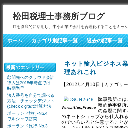
松田税理士事務所ブログ
ITを徹底的に活用し、中小企業の会計を合理化することをミッ
ホーム
カテゴリ別記事一覧
過去の記事一覧
ネット輸入ビジネス
最新のエントリー
理あれこれ
顧問先へのクラウド会計
導入は2018年時点では
【2012年4月10日 | カテゴリ
時期尚早
法人番号を自分で調べる
弊事務所には
方法 – チェックデジット
較的他事務所
(check digit)の計算方法
Versailles,France
の命題に関す
ポーランド旅行-No.4
のネットショップから仕入れ
ワルシャワ訪問
のでいろいろと注意すること
ポーランド旅行-No.3
は、ネット輸入ビジネス業者