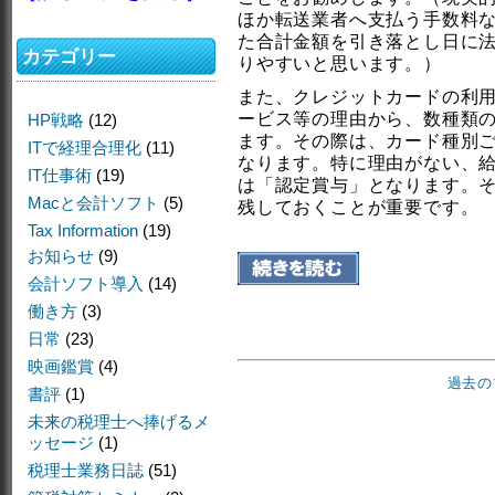
ほか転送業者へ支払う手数料
た合計金額を引き落とし日に
カテゴリー
りやすいと思います。）
また、クレジットカードの利
ービス等の理由から、数種類
HP戦略
(12)
ます。その際は、カード種別
ITで経理合理化
(11)
なります。特に理由がない、
IT仕事術
(19)
は「認定賞与」となります。
Macと会計ソフト
(5)
残しておくことが重要です。
Tax Information
(19)
お知らせ
(9)
会計ソフト導入
(14)
働き方
(3)
日常
(23)
映画鑑賞
(4)
過去の
書評
(1)
未来の税理士へ捧げるメ
ッセージ
(1)
税理士業務日誌
(51)