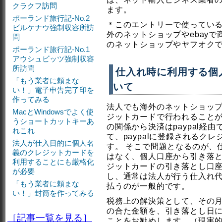
クラクフ訪問
ます。
ポーランド旅行記-No.2
＊このエントリーで使ってい
ビルケナウ強制収容所訪
外のネットショップやebay
問
のネットショップやヤフオク
ポーランド旅行記-No.1
アウシュビッツ強制収容
所訪問
仕入れ時に利用する個
「もう業者に頼まな
いて
い！」電子申告完了印を
作ってみる
法人でも海外のネットショップ
MacとWindowsでよく使
ジットカードで行われること
うショートカットキーあ
の関係から決済はpaypal経
れこれ
て、paypalに登録されるク
法人が仕入目的に個人名
す。 そこで問題となるのが、
義のクレジットカードを
はなく、個人口座から引き落
利用することにも厳格化
ジットカードの引き落とし口
が必要
し、通常は法人が行う仕入れ
「もう業者に頼まな
払うのが一般的です。
い！」封筒を作ってみる
税務上の解決策として、その
の合た金額を、引き落とし日
［記事一覧を見る］
ことをお勧めします。（現実