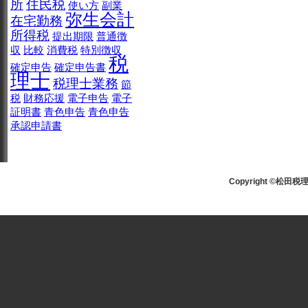
所
住民税
使い方
副業
弥生会計
在宅勤務
所得税
提出期限
普通徴
収
比較
消費税
特別徴収
税
確定申告
確定申告書
理士
税理士業務
節
税
財務応援
電子申告
電子
証明書
青色申告
青色申告
承認申請書
Copyright ©松田税理士