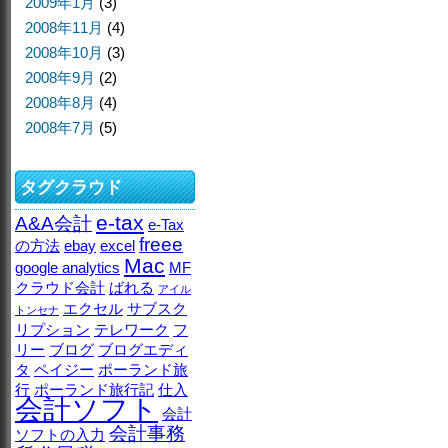
2009年1月
(3)
2008年11月
(4)
2008年10月
(3)
2008年9月
(2)
2008年8月
(4)
2008年7月
(5)
タグクラウド
e-tax
A&A会計
e-Tax
freee
の方法
ebay
excel
Mac
google analytics
MF
クラウド会計
ばれる
アイル
エクセル
サブスク
トンセナ
リプション
テレワーク
フ
リー
ブログ
ブログエディ
タ
ペイジー
ポーランド旅
行
ポーランド旅行記
仕入
会計ソフト
会計
会計事務
ソフトの入力