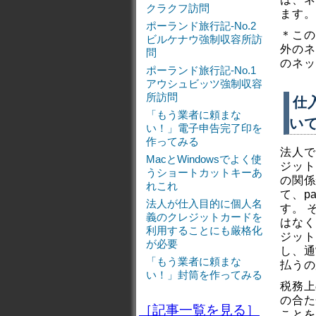
クラクフ訪問
ます。
ポーランド旅行記-No.2
＊この
ビルケナウ強制収容所訪
外のネ
問
のネッ
ポーランド旅行記-No.1
アウシュビッツ強制収容
所訪問
仕
「もう業者に頼まな
い
い！」電子申告完了印を
作ってみる
法人で
MacとWindowsでよく使
ジット
うショートカットキーあ
の関係
れこれ
て、p
法人が仕入目的に個人名
す。 
義のクレジットカードを
はなく
利用することにも厳格化
ジット
が必要
し、通
「もう業者に頼まな
払うの
い！」封筒を作ってみる
税務上
の合た
［記事一覧を見る］
ことを