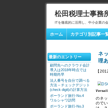
松田税理士事務
ITを徹底的に活用し、中小企業の
ホーム
カテゴリ別記事一
ネ
最新のエントリー
理
顧問先へのクラウド会計
導入は2018年時点では
【201
時期尚早
法人番号を自分で調べる
方法 – チェックデジット
(check digit)の計算方法
Versail
ポーランド旅行-No.4
のネッ
ワルシャワ訪問
のでい
ポーランド旅行-No.3
は、ネ