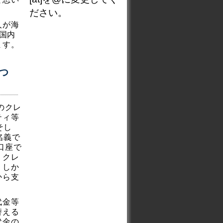
ださい。
人が海
本国内
ます。
つ
のクレ
ティ等
そし
名義で
口座で
、クレ
。しか
から支
代金等
替える
代金の