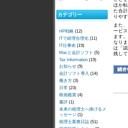
ほか転
た合計
カテゴリー
りやす
また、
ービス
HP戦略
(12)
ます。
ITで経理合理化
(11)
なりま
IT仕事術
(19)
は「認
Macと会計ソフト
(5)
残して
Tax Information
(19)
お知らせ
(9)
会計ソフト導入
(14)
働き方
(3)
日常
(23)
映画鑑賞
(4)
書評
(1)
未来の税理士へ捧げるメ
ッセージ
(1)
税理士業務日誌
(51)