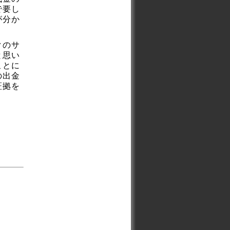
で要し
が分か
クのサ
と思い
ことに
の出金
証拠を