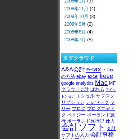
2009年1月
(3)
2008年11月
(4)
2008年10月
(3)
2008年9月
(2)
2008年8月
(4)
2008年7月
(5)
タグクラウド
e-tax
A&A会計
e-Tax
freee
の方法
ebay
excel
Mac
google analytics
MF
クラウド会計
ばれる
アイル
エクセル
サブスク
トンセナ
リプション
テレワーク
フ
リー
ブログ
ブログエディ
タ
ペイジー
ポーランド旅
行
ポーランド旅行記
仕入
会計ソフト
会計
会計事務
ソフトの入力