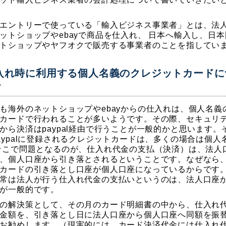
エントリーで使っている「輸入ビジネス事業者」とは、法
ットショップやebayで商品を仕入れ、 日本へ輸入し、日
トショップやヤフオクで販売する事業者のことを指してい
入れ時に利用する個人名義のクレジットカードに
て
も海外のネットショップやebayからの仕入れは、個人名義
カードで行われることが多いようです。その際、セキュリ
から決済はpaypal経由で行うことが一般的かと思います。
aypalに登録されるクレジットカードは、多くの場合は個人
そこで問題となるのが、仕入れ代金の支払（決済）は、法人
、個人口座から引き落とされるということです。なぜなら
カードの引き落とし口座が個人口座になっているからです
常は法人が行う仕入れ代金の支払いというのは、法人口座
が一般的です。
の解決策として、その月のカード明細書の中から、仕入れ
金額を、引き落とし日に法人口座から個人口座へ同額を振
お勧めします。（現実的には、カード決済代金には仕入れ