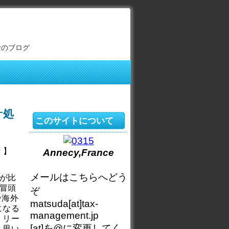
士のブログ
計処
このサイトについて
 】
Annecy,France
メールはこちらへどう
が比
冒頭
ぞ
や海外
matsuda[at]tax-
になる
management.jp
トリー
[at]を@に変更してく
と思い