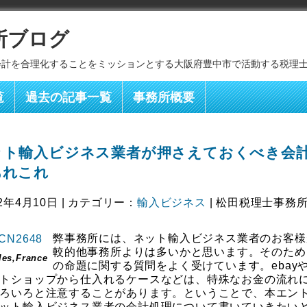
所ブログ
会計を合理化することをミッションとする大阪府豊中市で活動する税理
覧
過去の記事一覧
事務所概要
ット輸入ビジネス業者が押さえておくべき会
あれこれ
2年4月10日 | カテゴリー：
輸入ビジネス
| 松田税理士事務所
弊事務所には、ネット輸入ビジネス業者のお客様
較的他事務所よりは多いかと思います。そのため
les,France
の命題に関する質問をよく受けています。ebay
トショップから仕入れるケースなどは、特殊なお金の流れ
ろいろと注意することがあります。ということで、本エン
ット輸入ビジネス業者の会計処理について書いていきたい