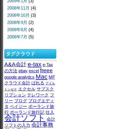
2009年1月
(3)
2008年11月
(4)
2008年10月
(3)
2008年9月
(2)
2008年8月
(4)
2008年7月
(5)
タグクラウド
e-tax
A&A会計
e-Tax
freee
の方法
ebay
excel
Mac
google analytics
MF
クラウド会計
ばれる
アイル
エクセル
サブスク
トンセナ
リプション
テレワーク
フ
リー
ブログ
ブログエディ
タ
ペイジー
ポーランド旅
行
ポーランド旅行記
仕入
会計ソフト
会計
会計事務
ソフトの入力