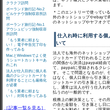
クラクフ訪問
ます。
ポーランド旅行記-No.2
＊このエントリーで使ってい
ビルケナウ強制収容所訪
外のネットショップやebay
問
のネットショップやヤフオク
ポーランド旅行記-No.1
アウシュビッツ強制収容
所訪問
仕入れ時に利用する個
「もう業者に頼まな
いて
い！」電子申告完了印を
作ってみる
法人でも海外のネットショップ
MacとWindowsでよく使
ジットカードで行われること
うショートカットキーあ
の関係から決済はpaypal経
れこれ
て、paypalに登録されるク
法人が仕入目的に個人名
す。 そこで問題となるのが、
義のクレジットカードを
はなく、個人口座から引き落
利用することにも厳格化
ジットカードの引き落とし口
が必要
し、通常は法人が行う仕入れ
「もう業者に頼まな
払うのが一般的です。
い！」封筒を作ってみる
税務上の解決策として、その
の合た金額を、引き落とし日
［記事一覧を見る］
ことをお勧めします。（現実