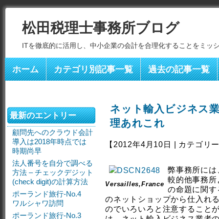
松田税理士事務所ブログ
ITを徹底的に活用し、中小企業の会計を合理化することをミッ
ホーム
カテゴリ別記事一覧
過去の記事一覧
ネット輸入ビジネス
最新のエントリー
理あれこれ
顧問先へのクラウド会計
導入は2018年時点では
【2012年4月10日 | カテゴリ
時期尚早
法人番号を自分で調べる
弊事務所には
方法 – チェックデジット
較的他事務所
(check digit)の計算方法
Versailles,France
の命題に関す
ポーランド旅行-No.4
のネットショップから仕入れ
ワルシャワ訪問
のでいろいろと注意すること
ポーランド旅行-No.3
は、ネット輸入ビジネス業者