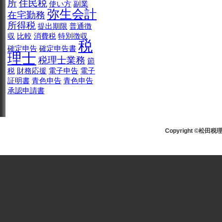
所
住民税
使い方
副業
弥生会計
在宅勤務
所得税
提出期限
普通徴
収
比較
消費税
特別徴収
税
確定申告
確定申告書
理士
税理士業務
節
税
財務応援
電子申告
電子
証明書
青色申告
青色申告
承認申請書
Copyright ©松田税理士