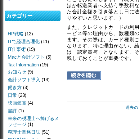
ほか転送業者へ支払う手数料
た合計金額を引き落とし日に
カテゴリー
りやすいと思います。）
また、クレジットカードの利
ービス等の理由から、数種類
HP戦略
(12)
ます。その際は、カード種別
ITで経理合理化
(11)
なります。特に理由がない、
IT仕事術
(19)
は「認定賞与」となります。
Macと会計ソフト
(5)
残しておくことが重要です。
Tax Information
(19)
お知らせ
(9)
会計ソフト導入
(14)
働き方
(3)
日常
(23)
映画鑑賞
(4)
過去の
書評
(1)
未来の税理士へ捧げるメ
ッセージ
(1)
税理士業務日誌
(51)