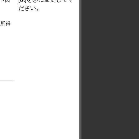
（下図
ださい。
が所得