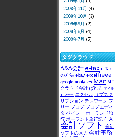
2009年1月
(3)
2008年11月
(4)
2008年10月
(3)
2008年9月
(2)
2008年8月
(4)
2008年7月
(5)
タグクラウド
e-tax
A&A会計
e-Tax
freee
の方法
ebay
excel
Mac
google analytics
MF
クラウド会計
ばれる
アイル
エクセル
サブスク
トンセナ
リプション
テレワーク
フ
リー
ブログ
ブログエディ
タ
ペイジー
ポーランド旅
行
ポーランド旅行記
仕入
会計ソフト
会計
会計事務
ソフトの入力