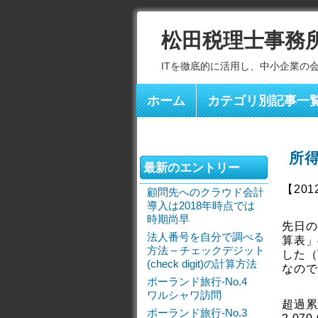
松田税理士事務
ITを徹底的に活用し、中小企業の
ホーム
カテゴリ別記事一
所
最新のエントリー
【201
顧問先へのクラウド会計
導入は2018年時点では
時期尚早
先日の
法人番号を自分で調べる
算表」
方法 – チェックデジット
した（
(check digit)の計算方法
なので
ポーランド旅行-No.4
ワルシャワ訪問
超過累
ポーランド旅行-No.3