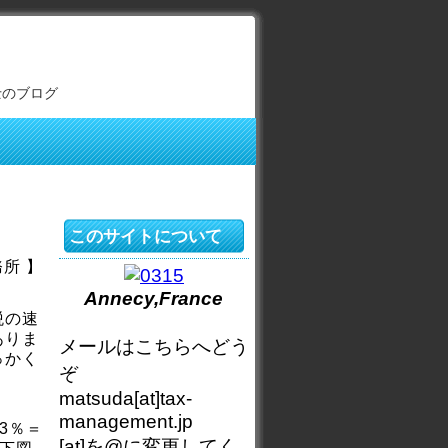
士のブログ
このサイトについて
所 】
Annecy,France
税の速
ありま
メールはこちらへどう
っかく
ぞ
matsuda[at]tax-
management.jp
3％＝
[at]を@に変更してく