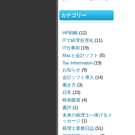
カテゴリー
HP戦略
(12)
ITで経理合理化
(11)
IT仕事術
(19)
Macと会計ソフト
(5)
Tax Information
(19)
お知らせ
(9)
会計ソフト導入
(14)
働き方
(3)
日常
(23)
映画鑑賞
(4)
書評
(1)
未来の税理士へ捧げるメ
ッセージ
(1)
税理士業務日誌
(51)