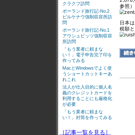
2,0
クラクフ訪問
参照）
ポーランド旅行記-No.2
ビルケナウ強制収容所訪
問
日本は
税額と
ポーランド旅行記-No.1
アウシュビッツ強制収容
所訪問
「もう業者に頼まな
い！」電子申告完了印を
作ってみる
MacとWindowsでよく使
うショートカットキーあ
れこれ
法人が仕入目的に個人名
義のクレジットカードを
利用することにも厳格化
が必要
「もう業者に頼まな
い！」封筒を作ってみる
［記事一覧を見る］