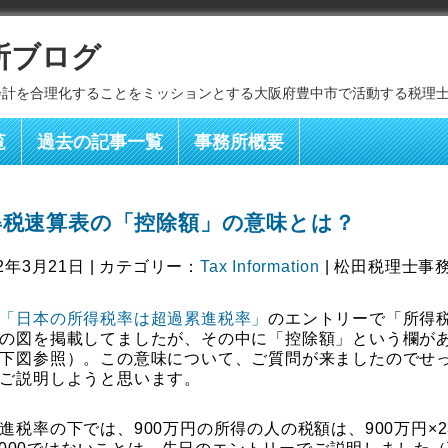
所ブログ
会計を合理化することをミッションとする大阪府豊中市で活動する税理
覧
過去の記事一覧
事務所概要
得税速算表の「控除額」の意味とは？
2年3月21日 | カテゴリー：
Tax Information
| 松田税理士事務
「日本の所得税率は超過累進税率」
のエントリーで「所得
の図を掲載してましたが、その中に「控除額」という欄が
下図参照）。この意味について、ご質問が来ましたのでせ
ご説明しようと思います。
進税率の下では、900万円の所得の人の税額は、900万円×2