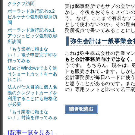
クラクフ訪問
実は弊事務所でもサブの会計
ポーランド旅行記-No.2
かし、今後もおそらくメイン
ビルケナウ強制収容所訪
う。 なぜ、ここまで有名なソ
問
として使わないのか、その理
ポーランド旅行記-No.1
務所視点で書いてみることに
アウシュビッツ強制収容
弥生会計は一般事業会
所訪問
「もう業者に頼まな
これは弥生株式会社の営業マ
い！」電子申告完了印を
もと会計事務所向けではなく
作ってみる
うです。 もちろん、現在は、
MacとWindowsでよく使
トも販売されています。しか
うショートカットキーあ
会計事務所が毎日ハードに使う
れこれ
と思うことがあるのです。ま
法人が仕入目的に個人名
の）専用ソフトと比べて若干
義のクレジットカードを
利用することにも厳格化
が必要
「もう業者に頼まな
い！」封筒を作ってみる
［記事一覧を見る］