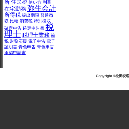
所
住民税
使い方
副業
弥生会計
在宅勤務
所得税
提出期限
普通徴
収
比較
消費税
特別徴収
税
確定申告
確定申告書
理士
税理士業務
節
税
財務応援
電子申告
電子
証明書
青色申告
青色申告
承認申請書
Copyright ©松田税理士