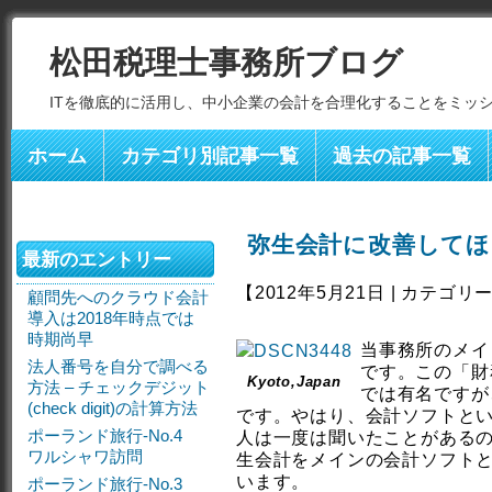
松田税理士事務所ブログ
ITを徹底的に活用し、中小企業の会計を合理化することをミッ
ホーム
カテゴリ別記事一覧
過去の記事一覧
弥生会計に改善してほ
最新のエントリー
【2012年5月21日 | カテゴリ
顧問先へのクラウド会計
導入は2018年時点では
時期尚早
当事務所のメイ
法人番号を自分で調べる
です。この「財
Kyoto,Japan
方法 – チェックデジット
では有名ですが
(check digit)の計算方法
です。やはり、会計ソフトと
ポーランド旅行-No.4
人は一度は聞いたことがあるの
ワルシャワ訪問
生会計をメインの会計ソフト
います。
ポーランド旅行-No.3