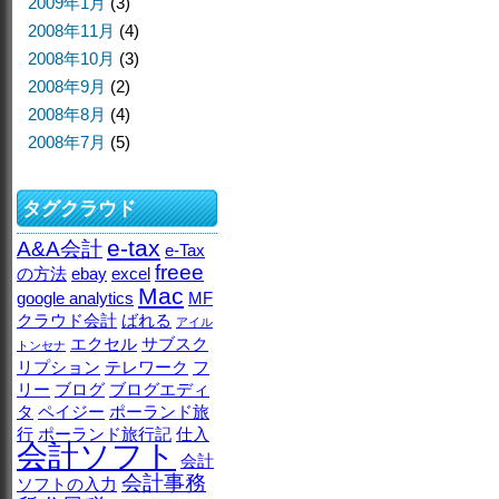
2009年1月
(3)
2008年11月
(4)
2008年10月
(3)
2008年9月
(2)
2008年8月
(4)
2008年7月
(5)
タグクラウド
e-tax
A&A会計
e-Tax
freee
の方法
ebay
excel
Mac
google analytics
MF
クラウド会計
ばれる
アイル
エクセル
サブスク
トンセナ
リプション
テレワーク
フ
リー
ブログ
ブログエディ
タ
ペイジー
ポーランド旅
行
ポーランド旅行記
仕入
会計ソフト
会計
会計事務
ソフトの入力