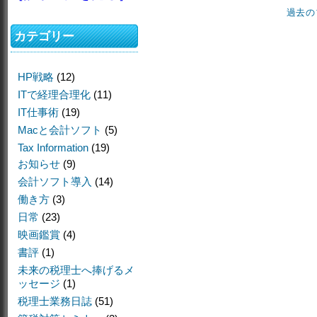
過去の
カテゴリー
HP戦略
(12)
ITで経理合理化
(11)
IT仕事術
(19)
Macと会計ソフト
(5)
Tax Information
(19)
お知らせ
(9)
会計ソフト導入
(14)
働き方
(3)
日常
(23)
映画鑑賞
(4)
書評
(1)
未来の税理士へ捧げるメ
ッセージ
(1)
税理士業務日誌
(51)