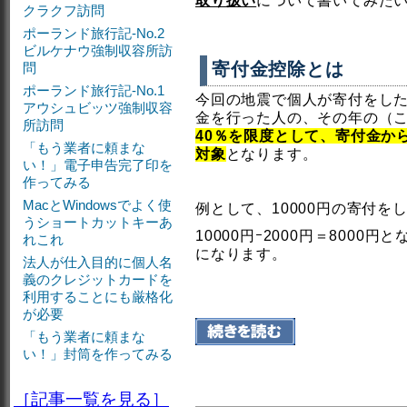
取り扱い
について書いてみた
クラクフ訪問
ポーランド旅行記-No.2
ビルケナウ強制収容所訪
寄付金控除とは
問
ポーランド旅行記-No.1
今回の地震で個人が寄付をし
アウシュビッツ強制収容
金を行った人の、その年の（こ
所訪問
40％を限度として、寄付金か
「もう業者に頼まな
対象
となります。
い！」電子申告完了印を
作ってみる
MacとWindowsでよく使
例として、10000円の寄付を
うショートカットキーあ
10000円ｰ2000円＝8000
れこれ
になります。
法人が仕入目的に個人名
義のクレジットカードを
利用することにも厳格化
が必要
「もう業者に頼まな
い！」封筒を作ってみる
［記事一覧を見る］