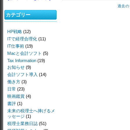
過去の
カテゴリー
HP戦略
(12)
ITで経理合理化
(11)
IT仕事術
(19)
Macと会計ソフト
(5)
Tax Information
(19)
お知らせ
(9)
会計ソフト導入
(14)
働き方
(3)
日常
(23)
映画鑑賞
(4)
書評
(1)
未来の税理士へ捧げるメ
ッセージ
(1)
税理士業務日誌
(51)