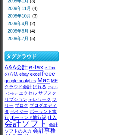
2009年1月
(3)
2008年11月
(4)
2008年10月
(3)
2008年9月
(2)
2008年8月
(4)
2008年7月
(5)
タグクラウド
e-tax
A&A会計
e-Tax
freee
の方法
ebay
excel
Mac
google analytics
MF
クラウド会計
ばれる
アイル
エクセル
サブスク
トンセナ
リプション
テレワーク
フ
リー
ブログ
ブログエディ
タ
ペイジー
ポーランド旅
行
ポーランド旅行記
仕入
会計ソフト
会計
会計事務
ソフトの入力