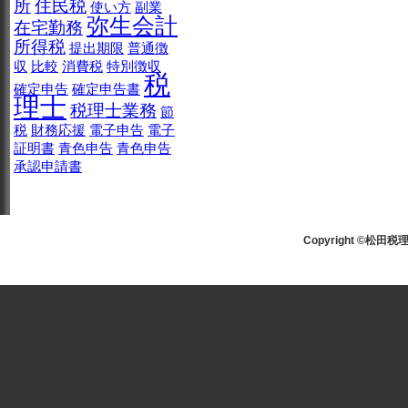
所
住民税
使い方
副業
弥生会計
在宅勤務
所得税
提出期限
普通徴
収
比較
消費税
特別徴収
税
確定申告
確定申告書
理士
税理士業務
節
税
財務応援
電子申告
電子
証明書
青色申告
青色申告
承認申請書
Copyright ©松田税理士