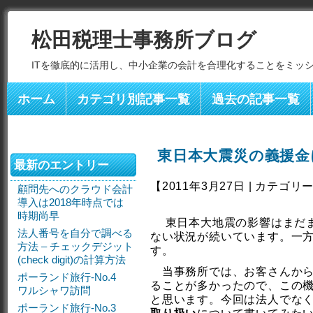
松田税理士事務所ブログ
ITを徹底的に活用し、中小企業の会計を合理化することをミッ
ホーム
カテゴリ別記事一覧
過去の記事一覧
東日本大震災の義援金
最新のエントリー
【2011年3月27日 | カテゴリ
顧問先へのクラウド会計
導入は2018年時点では
時期尚早
東日本大地震の影響はまだま
法人番号を自分で調べる
ない状況が続いています。一
方法 – チェックデジット
す。
(check digit)の計算方法
当事務所では、お客さんから
ポーランド旅行-No.4
ることが多かったので、この
ワルシャワ訪問
と思います。今回は法人でな
ポーランド旅行-No.3