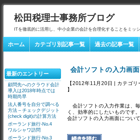
松田税理士事務所ブログ
ITを徹底的に活用し、中小企業の会計を合理化することをミッ
ホーム
カテゴリ別記事一覧
過去の記事一覧
会計ソフトの入力画
最新のエントリー
【2012年11月20日 | カテゴ
顧問先へのクラウド会計
】
導入は2018年時点では
時期尚早
法人番号を自分で調べる
会計ソフトの入力作業は、毎
方法 – チェックデジット
く、効率的にしたいものです
(check digit)の計算方法
会計ソフトの入力画面につい
ポーランド旅行-No.4
ワルシャワ訪問
ポーランド旅行-No.3