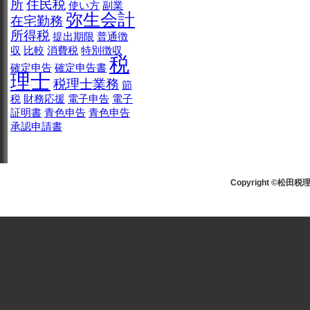
所
住民税
使い方
副業
弥生会計
在宅勤務
所得税
提出期限
普通徴
収
比較
消費税
特別徴収
税
確定申告
確定申告書
理士
税理士業務
節
税
財務応援
電子申告
電子
証明書
青色申告
青色申告
承認申請書
Copyright ©松田税理士