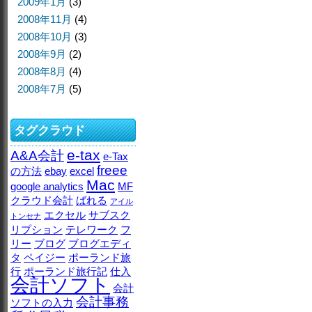
2009年1月
(3)
2008年11月
(4)
2008年10月
(3)
2008年9月
(2)
2008年8月
(4)
2008年7月
(5)
タグクラウド
e-tax
A&A会計
e-Tax
freee
の方法
ebay
excel
Mac
google analytics
MF
クラウド会計
ばれる
アイル
エクセル
サブスク
トンセナ
リプション
テレワーク
フ
リー
ブログ
ブログエディ
タ
ペイジー
ポーランド旅
行
ポーランド旅行記
仕入
会計ソフト
会計
会計事務
ソフトの入力