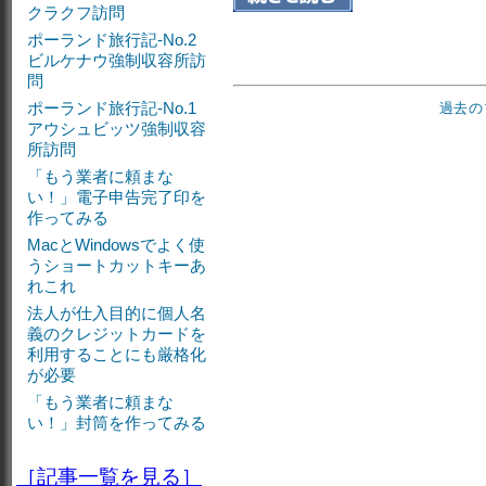
クラクフ訪問
ポーランド旅行記-No.2
ビルケナウ強制収容所訪
問
ポーランド旅行記-No.1
過去の
アウシュビッツ強制収容
所訪問
「もう業者に頼まな
い！」電子申告完了印を
作ってみる
MacとWindowsでよく使
うショートカットキーあ
れこれ
法人が仕入目的に個人名
義のクレジットカードを
利用することにも厳格化
が必要
「もう業者に頼まな
い！」封筒を作ってみる
［記事一覧を見る］