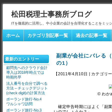
松田税理士事務所ブログ
ITを徹底的に活用し、中小企業の会計を合理化することをミッ
ホーム
カテゴリ別記事一覧
過去の記事一覧
副業が会社にバレる
最新のエントリー
の1）
顧問先へのクラウド会計
導入は2018年時点では
【2011年4月10日 | カテゴリ
時期尚早
法人番号を自分で調べる
方法 – チェックデジット
(check digit)の計算方法
© わかめ
ポーランド旅行-No.4
ワルシャワ訪問
確定申告時期にはよく「副業
ポーランド旅行-No.3
いのでしょうか？」