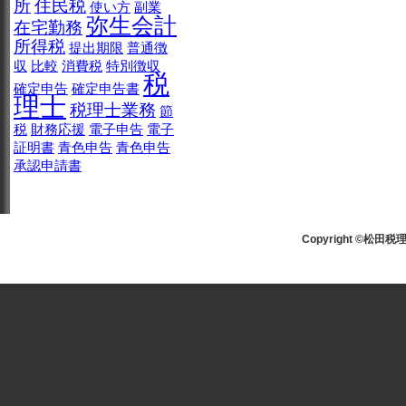
所
住民税
使い方
副業
弥生会計
在宅勤務
所得税
提出期限
普通徴
収
比較
消費税
特別徴収
税
確定申告
確定申告書
理士
税理士業務
節
税
財務応援
電子申告
電子
証明書
青色申告
青色申告
承認申請書
Copyright ©松田税理士