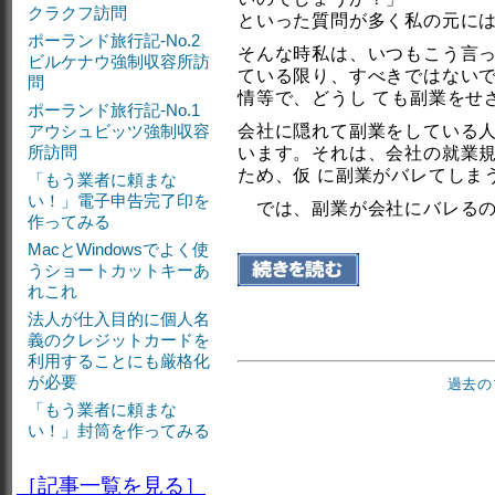
クラクフ訪問
といった質問が多く私の元に
ポーランド旅行記-No.2
そんな時私は、いつもこう言
ビルケナウ強制収容所訪
ている限り、すべきではない
問
情等で、どうし ても副業をせ
ポーランド旅行記-No.1
アウシュビッツ強制収容
会社に隠れて副業をしている
所訪問
います。それは、会社の就業
ため、仮 に副業がバレてしま
「もう業者に頼まな
い！」電子申告完了印を
では、副業が会社にバレるの
作ってみる
MacとWindowsでよく使
うショートカットキーあ
れこれ
法人が仕入目的に個人名
義のクレジットカードを
利用することにも厳格化
が必要
過去の
「もう業者に頼まな
い！」封筒を作ってみる
［記事一覧を見る］