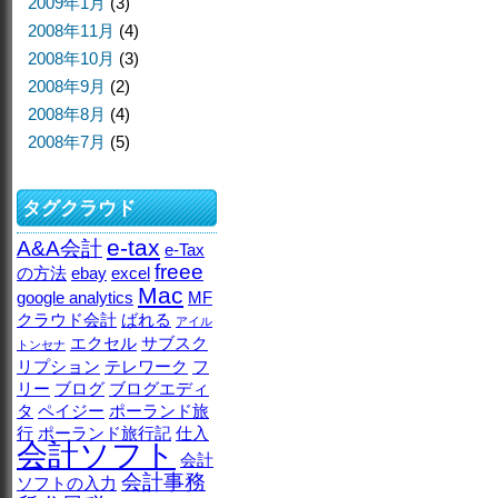
2009年1月
(3)
2008年11月
(4)
2008年10月
(3)
2008年9月
(2)
2008年8月
(4)
2008年7月
(5)
タグクラウド
e-tax
A&A会計
e-Tax
freee
の方法
ebay
excel
Mac
google analytics
MF
クラウド会計
ばれる
アイル
エクセル
サブスク
トンセナ
リプション
テレワーク
フ
リー
ブログ
ブログエディ
タ
ペイジー
ポーランド旅
行
ポーランド旅行記
仕入
会計ソフト
会計
会計事務
ソフトの入力