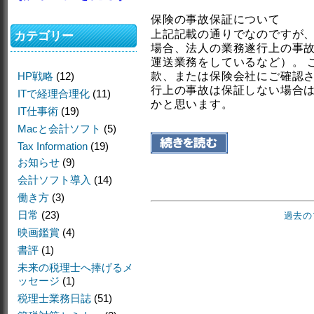
保険の事故保証について
上記記載の通りでなのですが
カテゴリー
場合、法人の業務遂行上の事
運送業務をしているなど）。 
HP戦略
(12)
款、または保険会社にご確認
行上の事故は保証しない場合
ITで経理合理化
(11)
かと思います。
IT仕事術
(19)
Macと会計ソフト
(5)
Tax Information
(19)
お知らせ
(9)
会計ソフト導入
(14)
働き方
(3)
日常
(23)
過去の
映画鑑賞
(4)
書評
(1)
未来の税理士へ捧げるメ
ッセージ
(1)
税理士業務日誌
(51)