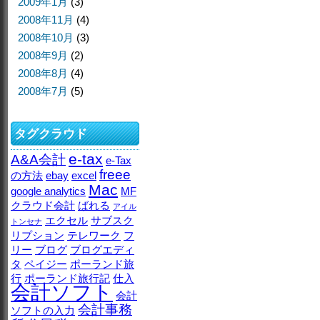
2009年1月
(3)
2008年11月
(4)
2008年10月
(3)
2008年9月
(2)
2008年8月
(4)
2008年7月
(5)
タグクラウド
e-tax
A&A会計
e-Tax
freee
の方法
ebay
excel
Mac
google analytics
MF
クラウド会計
ばれる
アイル
エクセル
サブスク
トンセナ
リプション
テレワーク
フ
リー
ブログ
ブログエディ
タ
ペイジー
ポーランド旅
行
ポーランド旅行記
仕入
会計ソフト
会計
会計事務
ソフトの入力