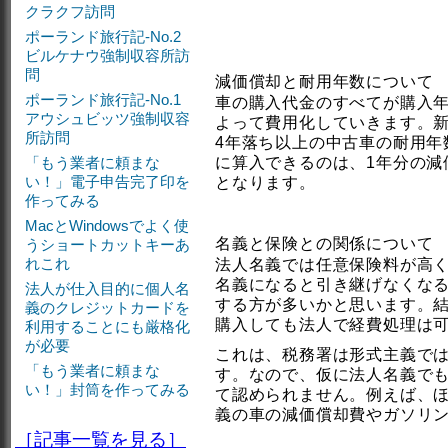
クラクフ訪問
ポーランド旅行記-No.2
ビルケナウ強制収容所訪
問
減価償却と耐用年数について
ポーランド旅行記-No.1
車の購入代金のすべてが購入
アウシュビッツ強制収容
よって費用化していきます。新
所訪問
4年落ち以上の中古車の耐用年
「もう業者に頼まな
に算入できるのは、1年分の減
い！」電子申告完了印を
となります。
作ってみる
MacとWindowsでよく使
名義と保険との関係について
うショートカットキーあ
れこれ
法人名義では任意保険料が高
名義になると引き継げなくな
法人が仕入目的に個人名
する方が多いかと思います。結
義のクレジットカードを
購入しても法人で経費処理は
利用することにも厳格化
が必要
これは、税務署は形式主義で
「もう業者に頼まな
す。なので、仮に法人名義で
い！」封筒を作ってみる
て認められません。例えば、
義の車の減価償却費やガソリ
［記事一覧を見る］