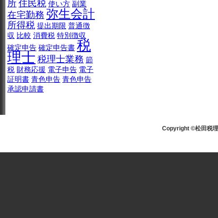
所
住民税
使い方
副業
弥生会計
在宅勤務
所得税
提出期限
普通徴
収
比較
消費税
特別徴収
税
確定申告
確定申告書
理士
税理士業務
節
税
財務応援
電子申告
電子
証明書
青色申告
青色申告
承認申請書
Copyright ©松田税理士