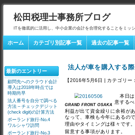
松田税理士事務所ブログ
ITを徹底的に活用し、中小企業の会計を合理化することをミッ
ホーム
カテゴリ別記事一覧
過去の記事一覧
法人が車を購入する際
最新のエントリー
【2016年5月6日 | カテゴリー
顧問先へのクラウド会計
導入は2018年時点では
時期尚早
本日は
法人番号を自分で調べる
意するべ
GRAND FRONT OSAKA
方法 – チェックデジット
利益が出て資金繰りに余裕が
(check digit)の計算方法
なって、車検も今年にあるの
ポーランド旅行-No.4
理由やタイミングは様々です
ワルシャワ訪問
留意する事項があります。
ポーランド旅行-No.3