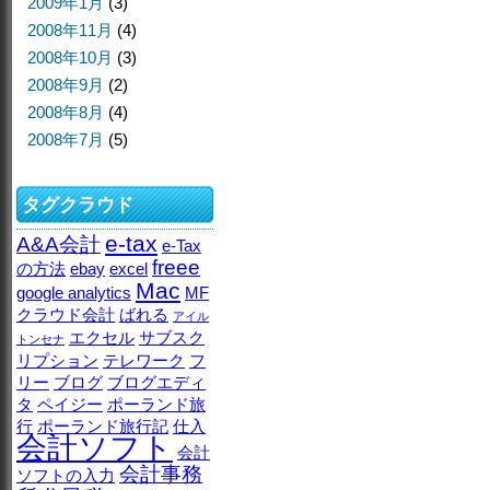
2009年1月
(3)
2008年11月
(4)
2008年10月
(3)
2008年9月
(2)
2008年8月
(4)
2008年7月
(5)
タグクラウド
e-tax
A&A会計
e-Tax
freee
の方法
ebay
excel
Mac
google analytics
MF
クラウド会計
ばれる
アイル
エクセル
サブスク
トンセナ
リプション
テレワーク
フ
リー
ブログ
ブログエディ
タ
ペイジー
ポーランド旅
行
ポーランド旅行記
仕入
会計ソフト
会計
会計事務
ソフトの入力