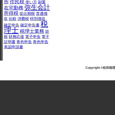
所
住民税
使い方
副業
弥生会計
在宅勤務
所得税
提出期限
普通徴
収
比較
消費税
特別徴収
税
確定申告
確定申告書
理士
税理士業務
節
税
財務応援
電子申告
電子
証明書
青色申告
青色申告
承認申請書
Copyright ©松田税理士