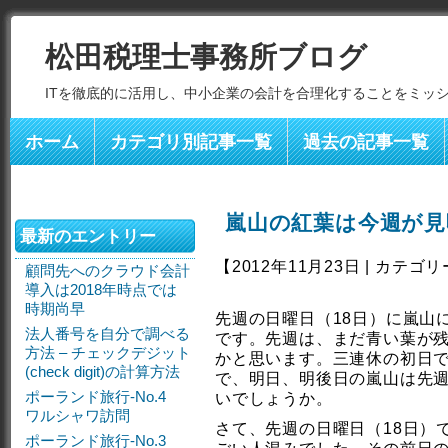
松田税理士事務所ブログ
ITを徹底的に活用し、中小企業の会計を合理化することをミッ
ホーム
カテゴリ別記事一覧
過去の記事一覧
嵐山の紅葉は今週が見
最新のエントリー
【2012年11月23日 | カテゴ
顧問先へのクラウド会計
導入は2018年時点では
時期尚早
先週の日曜日（18日）に嵐山
法人番号を自分で調べる
です。先週は、まだ青い葉が
方法 – チェックデジット
かと思います。三連休の初日で
(check digit)の計算方法
で、明日、明後日の嵐山は先
ポーランド旅行-No.4
いでしょうか。
ワルシャワ訪問
さて、先週の日曜日（18日）
ポーランド旅行-No.3