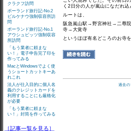
ごい人混みでした。その前日の
クラクフ訪問
く2日分の人が嵐山になだれ込
ポーランド旅行記-No.2
ルートは、
ビルケナウ強制収容所訪
問
阪急嵐山駅→野宮神社→二尊院
ポーランド旅行記-No.1
寺→大覚寺
アウシュビッツ強制収容
というほぼ有名どころのお寺
所訪問
「もう業者に頼まな
い！」電子申告完了印を
作ってみる
MacとWindowsでよく使
うショートカットキーあ
れこれ
法人が仕入目的に個人名
過去の
義のクレジットカードを
利用することにも厳格化
が必要
「もう業者に頼まな
い！」封筒を作ってみる
［記事一覧を見る］