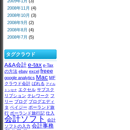
2009年1月
(3)
2008年11月
(4)
2008年10月
(3)
2008年9月
(2)
2008年8月
(4)
2008年7月
(5)
タグクラウド
e-tax
A&A会計
e-Tax
freee
の方法
ebay
excel
Mac
google analytics
MF
クラウド会計
ばれる
アイル
エクセル
サブスク
トンセナ
リプション
テレワーク
フ
リー
ブログ
ブログエディ
タ
ペイジー
ポーランド旅
行
ポーランド旅行記
仕入
会計ソフト
会計
会計事務
ソフトの入力