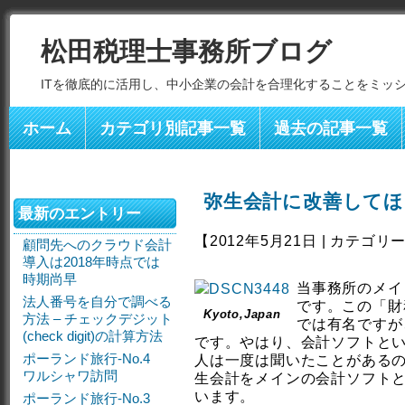
松田税理士事務所ブログ
ITを徹底的に活用し、中小企業の会計を合理化することをミッ
ホーム
カテゴリ別記事一覧
過去の記事一覧
弥生会計に改善してほ
最新のエントリー
【2012年5月21日 | カテゴリ
顧問先へのクラウド会計
導入は2018年時点では
時期尚早
当事務所のメイ
法人番号を自分で調べる
です。この「財
Kyoto,Japan
方法 – チェックデジット
では有名ですが
(check digit)の計算方法
です。やはり、会計ソフトと
ポーランド旅行-No.4
人は一度は聞いたことがあるの
ワルシャワ訪問
生会計をメインの会計ソフト
います。
ポーランド旅行-No.3