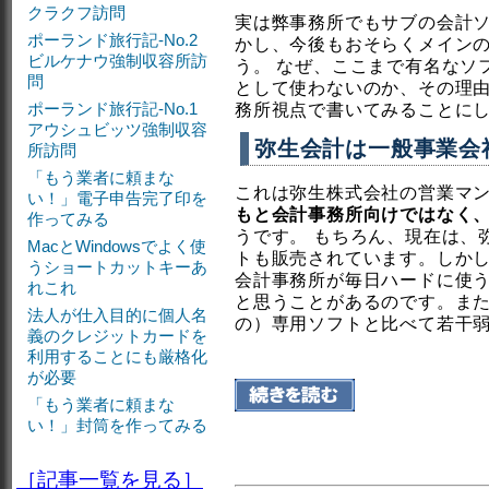
クラクフ訪問
実は弊事務所でもサブの会計
ポーランド旅行記-No.2
かし、今後もおそらくメイン
ビルケナウ強制収容所訪
う。 なぜ、ここまで有名なソ
問
として使わないのか、その理
ポーランド旅行記-No.1
務所視点で書いてみることに
アウシュビッツ強制収容
弥生会計は一般事業会
所訪問
「もう業者に頼まな
これは弥生株式会社の営業マ
い！」電子申告完了印を
もと会計事務所向けではなく
作ってみる
うです。 もちろん、現在は、
MacとWindowsでよく使
トも販売されています。しか
うショートカットキーあ
会計事務所が毎日ハードに使う
れこれ
と思うことがあるのです。ま
法人が仕入目的に個人名
の）専用ソフトと比べて若干
義のクレジットカードを
利用することにも厳格化
が必要
「もう業者に頼まな
い！」封筒を作ってみる
［記事一覧を見る］