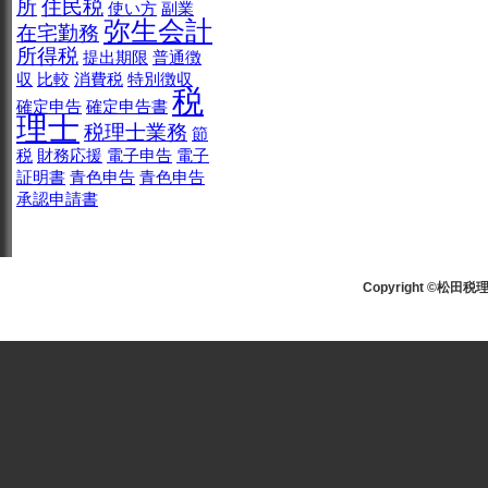
所
住民税
使い方
副業
弥生会計
在宅勤務
所得税
提出期限
普通徴
収
比較
消費税
特別徴収
税
確定申告
確定申告書
理士
税理士業務
節
税
財務応援
電子申告
電子
証明書
青色申告
青色申告
承認申請書
Copyright ©松田税理士