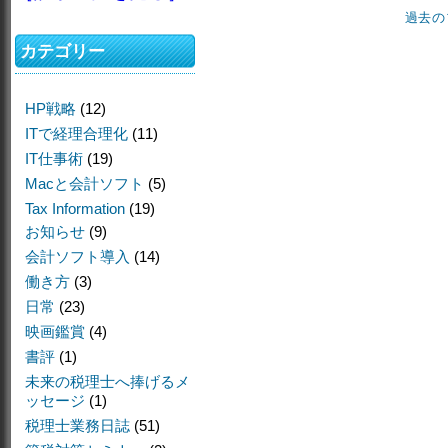
過去の
カテゴリー
HP戦略
(12)
ITで経理合理化
(11)
IT仕事術
(19)
Macと会計ソフト
(5)
Tax Information
(19)
お知らせ
(9)
会計ソフト導入
(14)
働き方
(3)
日常
(23)
映画鑑賞
(4)
書評
(1)
未来の税理士へ捧げるメ
ッセージ
(1)
税理士業務日誌
(51)