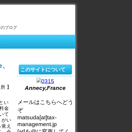
士のブログ
e、
このサイトについて
所 】
Annecy,France
メールはこちらへどう
とい
料金
ぞ
いて
matsuda[at]tax-
うがい
management.jp
ら覚え
[at]を@に変更してく
て、会