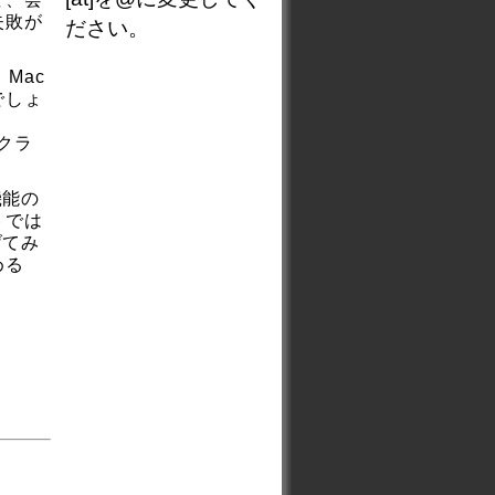
失敗が
ださい。
Mac
でしょ
クラ
機能の
トでは
げてみ
める