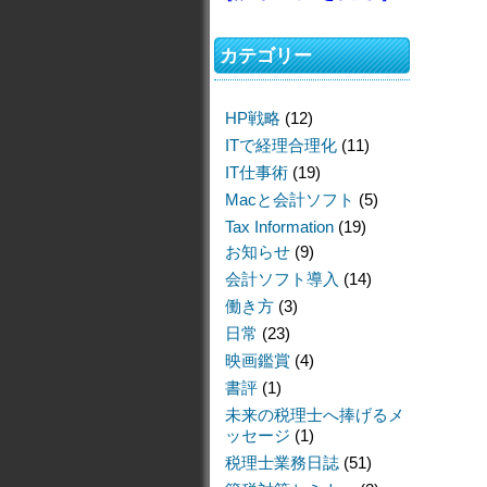
カテゴリー
HP戦略
(12)
ITで経理合理化
(11)
IT仕事術
(19)
Macと会計ソフト
(5)
Tax Information
(19)
お知らせ
(9)
会計ソフト導入
(14)
働き方
(3)
日常
(23)
映画鑑賞
(4)
書評
(1)
未来の税理士へ捧げるメ
ッセージ
(1)
税理士業務日誌
(51)