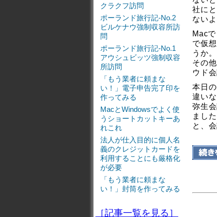
クラクフ訪問
社にと
ポーランド旅行記-No.2
ないよ
ビルケナウ強制収容所訪
Mac
問
で仮想
ポーランド旅行記-No.1
うか。
アウシュビッツ強制収容
その他
所訪問
ウド会
「もう業者に頼まな
本日の
い！」電子申告完了印を
違いな
作ってみる
弥生会
MacとWindowsでよく使
ました
うショートカットキーあ
と、会
れこれ
法人が仕入目的に個人名
義のクレジットカードを
利用することにも厳格化
が必要
「もう業者に頼まな
い！」封筒を作ってみる
［記事一覧を見る］