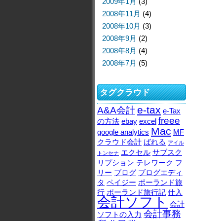
2009年1月
(3)
2008年11月
(4)
2008年10月
(3)
2008年9月
(2)
2008年8月
(4)
2008年7月
(5)
タグクラウド
e-tax
A&A会計
e-Tax
freee
の方法
ebay
excel
Mac
google analytics
MF
クラウド会計
ばれる
アイル
エクセル
サブスク
トンセナ
リプション
テレワーク
フ
リー
ブログ
ブログエディ
タ
ペイジー
ポーランド旅
行
ポーランド旅行記
仕入
会計ソフト
会計
会計事務
ソフトの入力