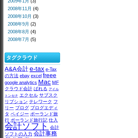
2009年1月
(3)
2008年11月
(4)
2008年10月
(3)
2008年9月
(2)
2008年8月
(4)
2008年7月
(5)
タグクラウド
e-tax
A&A会計
e-Tax
freee
の方法
ebay
excel
Mac
google analytics
MF
クラウド会計
ばれる
アイル
エクセル
サブスク
トンセナ
リプション
テレワーク
フ
リー
ブログ
ブログエディ
タ
ペイジー
ポーランド旅
行
ポーランド旅行記
仕入
会計ソフト
会計
会計事務
ソフトの入力