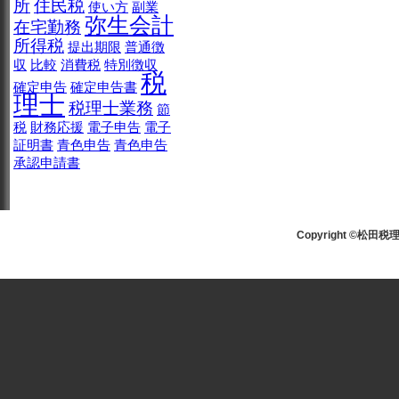
所
住民税
使い方
副業
弥生会計
在宅勤務
所得税
提出期限
普通徴
収
比較
消費税
特別徴収
税
確定申告
確定申告書
理士
税理士業務
節
税
財務応援
電子申告
電子
証明書
青色申告
青色申告
承認申請書
Copyright ©松田税理士