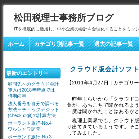
松田税理士事務所ブログ
ITを徹底的に活用し、中小企業の会計を合理化することをミッ
ホーム
カテゴリ別記事一覧
過去の記事一覧
クラウド版会計ソフ
最新のエントリー
【2011年4月27日 | カテゴリ
顧問先へのクラウド会計
導入は2018年時点では
時期尚早
昨年くらいから「クラウドコ
法人番号を自分で調べる
葉が、あちこちで聞かれるよ
方法 – チェックデジット
一度は聞かれたことはあるか
(check digit)の計算方法
税理士業界でも、クラウド版
ポーランド旅行-No.4
り出てきているようです。そ
ワルシャワ訪問
してみました。
ポーランド旅行-No.3