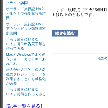
クラクフ訪問
ポーランド旅行記-No.2
まず、現時点（平成23年4
ビルケナウ強制収容所訪
トは以下のとおりです。
問
ポーランド旅行記-No.1
アウシュビッツ強制収容
所訪問
「もう業者に頼まな
い！」電子申告完了印を
作ってみる
MacとWindowsでよく使
過去の
うショートカットキーあ
れこれ
法人が仕入目的に個人名
義のクレジットカードを
利用することにも厳格化
が必要
「もう業者に頼まな
い！」封筒を作ってみる
［記事一覧を見る］