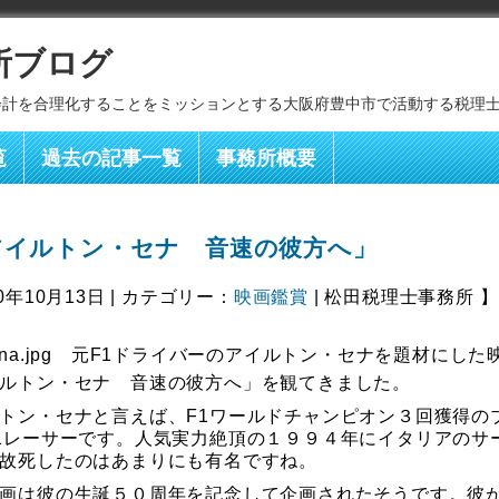
所ブログ
会計を合理化することをミッションとする大阪府豊中市で活動する税理
覧
過去の記事一覧
事務所概要
アイルトン・セナ 音速の彼方へ」
0年10月13日 | カテゴリー：
映画鑑賞
| 松田税理士事務所 】
元F1ドライバーのアイルトン・セナを題材にした
ルトン・セナ 音速の彼方へ」を観てきました。
トン・セナと言えば、F1ワールドチャンピオン３回獲得の
1レーサーです。人気実力絶頂の１９９４年にイタリアのサ
故死したのはあまりにも有名ですね。
画は彼の生誕５０周年を記念して企画されたそうです。彼