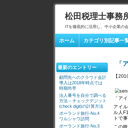
松田税理士事務
ITを徹底的に活用し、中小企業の
ホーム
カテゴリ別記事一
「
最新のエントリー
【201
顧問先へのクラウド会計
導入は2018年時点では
時期尚早
法人番号を自分で調べる
「アイ
方法 – チェックデジット
(check digit)の計算方法
アイル
ル人F
ポーランド旅行-No.4
トで事
ワルシャワ訪問
ポーランド旅行-No.3
この映