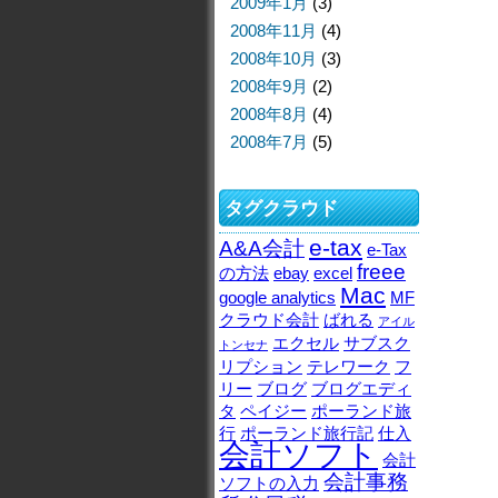
2009年1月
(3)
2008年11月
(4)
2008年10月
(3)
2008年9月
(2)
2008年8月
(4)
2008年7月
(5)
タグクラウド
e-tax
A&A会計
e-Tax
freee
の方法
ebay
excel
Mac
google analytics
MF
クラウド会計
ばれる
アイル
エクセル
サブスク
トンセナ
リプション
テレワーク
フ
リー
ブログ
ブログエディ
タ
ペイジー
ポーランド旅
行
ポーランド旅行記
仕入
会計ソフト
会計
会計事務
ソフトの入力