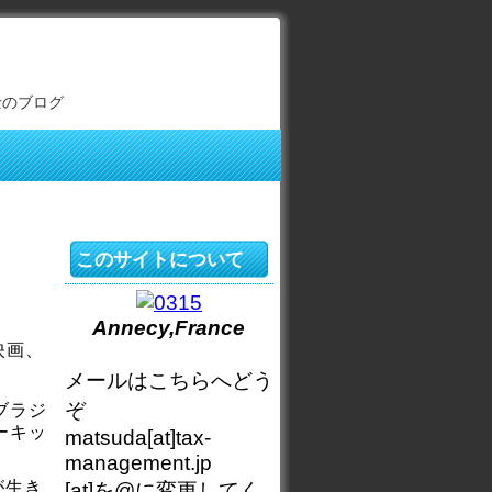
士のブログ
このサイトについて
Annecy,France
映画、
メールはこちらへどう
ぞ
ブラジ
ーキッ
matsuda[at]tax-
management.jp
が生き
[at]を@に変更してく