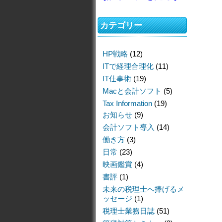
カテゴリー
HP戦略
(12)
ITで経理合理化
(11)
IT仕事術
(19)
Macと会計ソフト
(5)
Tax Information
(19)
お知らせ
(9)
会計ソフト導入
(14)
働き方
(3)
日常
(23)
映画鑑賞
(4)
書評
(1)
未来の税理士へ捧げるメ
ッセージ
(1)
税理士業務日誌
(51)