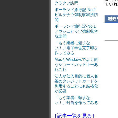
クラクフ訪問
ていれ
ポーランド旅行記-No.2
ビルケナウ強制収容所訪
問
ポーランド旅行記-No.1
アウシュビッツ強制収容
所訪問
「もう業者に頼まな
い！」電子申告完了印を
作ってみる
MacとWindowsでよく使
うショートカットキーあ
れこれ
法人が仕入目的に個人名
義のクレジットカードを
利用することにも厳格化
が必要
「もう業者に頼まな
い！」封筒を作ってみる
［記事一覧を見る］