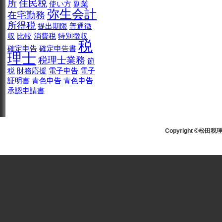
所
住民税
使い方
副業
弥生会計
在宅勤務
所得税
提出期限
普通徴
収
比較
消費税
特別徴収
税
確定申告
確定申告書
理士
税理士業務
節
税
財務応援
電子申告
電子
証明書
青色申告
青色申告
承認申請書
Copyright ©松田税理士