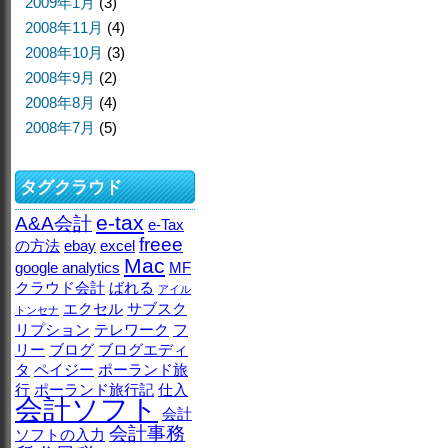
2009年1月
(3)
2008年11月
(4)
2008年10月
(3)
2008年9月
(2)
2008年8月
(4)
2008年7月
(5)
タグクラウド
e-tax
A&A会計
e-Tax
freee
の方法
ebay
excel
Mac
google analytics
MF
クラウド会計
ばれる
アイル
エクセル
サブスク
トンセナ
リプション
テレワーク
フ
リー
ブログ
ブログエディ
タ
ペイジー
ポーランド旅
行
ポーランド旅行記
仕入
会計ソフト
会計
会計事務
ソフトの入力