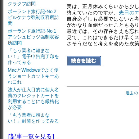
クラクフ訪問
実は、正月休みくらいから少し
ポーランド旅行記-No.2
終えていたのですが、
先日の
ビルケナウ強制収容所訪
自身必ずしも必要ではないと
問
がかなり面倒だったこともあ
ポーランド旅行記-No.1
最近では、その存在さえも忘
アウシュビッツ強制収容
見て、これはできるだけ早く
所訪問
さそうだなと考えを改めた次
「もう業者に頼まな
い！」電子申告完了印を
作ってみる
MacとWindowsでよく使
うショートカットキーあ
れこれ
法人が仕入目的に個人名
過去の
義のクレジットカードを
利用することにも厳格化
が必要
「もう業者に頼まな
い！」封筒を作ってみる
［記事一覧を見る］