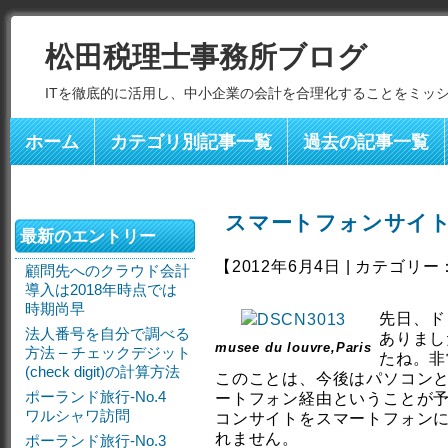
松田税理士事務所ブログ
ITを徹底的に活用し、中小企業の会計を合理化することをミッ
ホーム
カテゴリ別記事一覧
過去の記事一覧
スマートフォンサイ
最新のエントリー
【2012年6月4日 | カテゴリー
顧問先へのクラウド会計
導入は2018年時点では
時期尚早
先日、ド
法人番号を自分で調べる
ありまし
musee du louvre,Paris
方法 – チェックデジット
たね。非
(check digit)の計算方法
このことは、今後はパソコン
ポーランド旅行-No.4
ートフォン経由ということが
ワルシャワ訪問
コンサイトをスマートフォン
れません。
ポーランド旅行-No.3