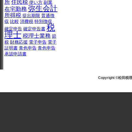
所
住民税
使い方
副業
弥生会計
在宅勤務
所得税
提出期限
普通徴
収
比較
消費税
特別徴収
税
確定申告
確定申告書
理士
税理士業務
節
税
財務応援
電子申告
電子
証明書
青色申告
青色申告
承認申請書
Copyright ©松田税理士