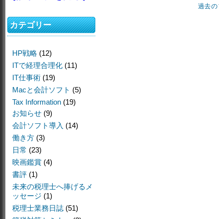
過去の
カテゴリー
HP戦略
(12)
ITで経理合理化
(11)
IT仕事術
(19)
Macと会計ソフト
(5)
Tax Information
(19)
お知らせ
(9)
会計ソフト導入
(14)
働き方
(3)
日常
(23)
映画鑑賞
(4)
書評
(1)
未来の税理士へ捧げるメ
ッセージ
(1)
税理士業務日誌
(51)