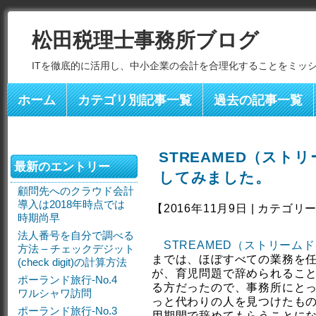
松田税理士事務所ブログ
ITを徹底的に活用し、中小企業の会計を合理化することをミッ
ホーム
カテゴリ別記事一覧
過去の記事一覧
STREAMED（スト
最新のエントリー
してみました。
顧問先へのクラウド会計
導入は2018年時点では
【2016年11月9日 | カテゴリ
時期尚早
法人番号を自分で調べる
STREAMED（ストリーム
方法 – チェックデジット
までは、ほぼすべての業務を
(check digit)の計算方法
が、育児問題で辞められるこ
ポーランド旅行-No.4
る方だったので、事務所にと
ワルシャワ訪問
っと代わりの人を見つけたも
ポーランド旅行-No.3
用期間で辞めてもらうことに