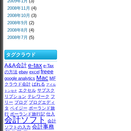
2009年1月
(3)
2008年11月
(4)
2008年10月
(3)
2008年9月
(2)
2008年8月
(4)
2008年7月
(5)
タグクラウド
e-tax
A&A会計
e-Tax
freee
の方法
ebay
excel
Mac
google analytics
MF
クラウド会計
ばれる
アイル
エクセル
サブスク
トンセナ
リプション
テレワーク
フ
リー
ブログ
ブログエディ
タ
ペイジー
ポーランド旅
行
ポーランド旅行記
仕入
会計ソフト
会計
会計事務
ソフトの入力