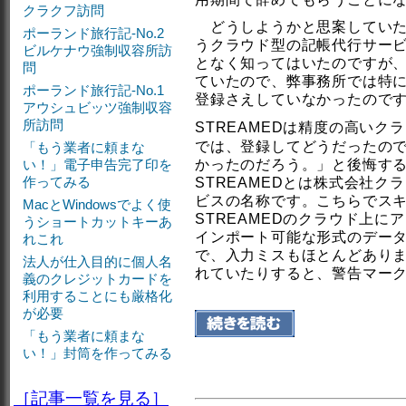
クラクフ訪問
どうしようかと思案していたと
ポーランド旅行記-No.2
うクラウド型の記帳代行サー
ビルケナウ強制収容所訪
となく知ってはいたのですが
問
ていたので、弊事務所では特
ポーランド旅行記-No.1
登録さえしていなかったので
アウシュビッツ強制収容
所訪問
STREAMEDは精度の高いク
では、登録してどうだったの
「もう業者に頼まな
い！」電子申告完了印を
かったのだろう。」と後悔す
作ってみる
STREAMEDとは株式会社
ビスの名称です。こちらでスキ
MacとWindowsでよく使
STREAMEDのクラウド上
うショートカットキーあ
インポート可能な形式のデー
れこれ
で、入力ミスもほとんどあり
法人が仕入目的に個人名
れていたりすると、警告マー
義のクレジットカードを
利用することにも厳格化
が必要
「もう業者に頼まな
い！」封筒を作ってみる
［記事一覧を見る］