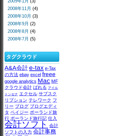
2009年1月
(3)
2008年11月
(4)
2008年10月
(3)
2008年9月
(2)
2008年8月
(4)
2008年7月
(5)
タグクラウド
e-tax
A&A会計
e-Tax
freee
の方法
ebay
excel
Mac
google analytics
MF
クラウド会計
ばれる
アイル
エクセル
サブスク
トンセナ
リプション
テレワーク
フ
リー
ブログ
ブログエディ
タ
ペイジー
ポーランド旅
行
ポーランド旅行記
仕入
会計ソフト
会計
会計事務
ソフトの入力