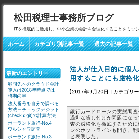
松田税理士事務所ブログ
ITを徹底的に活用し、中小企業の会計を合理化することをミッ
ホーム
カテゴリ別記事一覧
過去の記事一覧
法人が仕入目的に個人
最新のエントリー
用することにも厳格
顧問先へのクラウド会計
導入は2018年時点では
【2017年9月20日 | カテゴリ
時期尚早
法人番号を自分で調べる
方法 – チェックデジット
銀行カードローンの実態調査
(check digit)の計算方法
過剰な貸し付けが問題になっ
ポーランド旅行-No.4
査の厳格化を徹底するために
ワルシャワ訪問
ンのホットラインも開き、利
と表明した。
ポーランド旅行-No.3