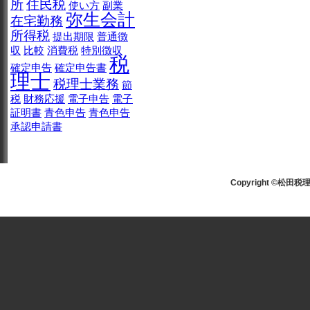
所
住民税
使い方
副業
弥生会計
在宅勤務
所得税
提出期限
普通徴
収
比較
消費税
特別徴収
税
確定申告
確定申告書
理士
税理士業務
節
税
財務応援
電子申告
電子
証明書
青色申告
青色申告
承認申請書
Copyright ©松田税理士