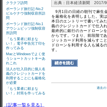
クラクフ訪問
出典：日本経済新聞 2017/9
ポーランド旅行記-No.2
9月1日の日経の朝刊で麻生
ビルケナウ強制収容所訪
を厳格化を表明しました。実
問
本日のエントリーで書いてみ
ポーランド旅行記-No.1
義のクレジットカードで仕入
アウシュビッツ強制収容
最終的に銀行のカードローン
所訪問
からです。つまり、前段階で
「もう業者に頼まな
ジットカード利用を減らすこと
い！」電子申告完了印を
ドローンを利用する人も減る
作ってみる
す。
MacとWindowsでよく使
うショートカットキーあ
れこれ
法人が仕入目的に個人名
義のクレジットカードを
利用することにも厳格化
が必要
過去の
「もう業者に頼まな
い！」封筒を作ってみる
［記事一覧を見る］