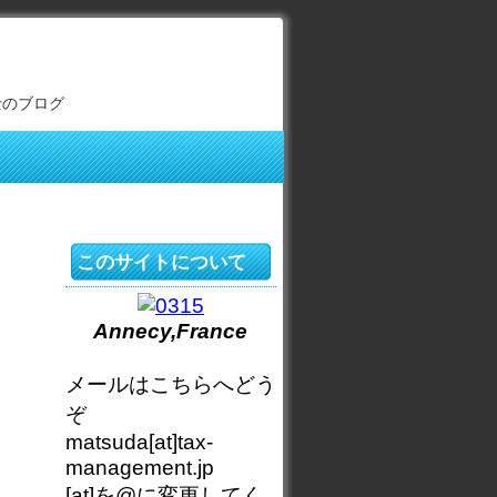
士のブログ
このサイトについて
Annecy,France
メールはこちらへどう
ぞ
matsuda[at]tax-
management.jp
[at]を@に変更してく