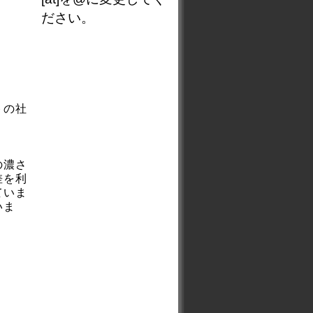
ださい。
トの社
の濃さ
差を利
ていま
いま