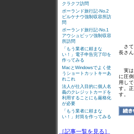
クラクフ訪問
ポーランド旅行記-No.2
ビルケナウ強制収容所訪
問
ポーランド旅行記-No.1
アウシュビッツ強制収容
所訪問
さて
「もう業者に頼まな
長さん
い！」電子申告完了印を
作ってみる
MacとWindowsでよく使
実は
うショートカットキーあ
に圧倒
れこれ
用して
法人が仕入目的に個人名
す。正
義のクレジットカードを
す。
利用することにも厳格化
が必要
「もう業者に頼まな
い！」封筒を作ってみる
［記事一覧を見る］