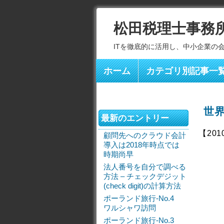
松田税理士事務
ITを徹底的に活用し、中小企業の
ホーム
カテゴリ別記事一
世
最新のエントリー
【201
顧問先へのクラウド会計
導入は2018年時点では
時期尚早
法人番号を自分で調べる
方法 – チェックデジット
(check digit)の計算方法
ポーランド旅行-No.4
ワルシャワ訪問
ポーランド旅行-No.3