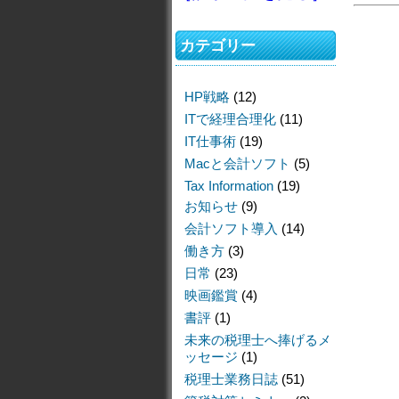
カテゴリー
HP戦略
(12)
ITで経理合理化
(11)
IT仕事術
(19)
Macと会計ソフト
(5)
Tax Information
(19)
お知らせ
(9)
会計ソフト導入
(14)
働き方
(3)
日常
(23)
映画鑑賞
(4)
書評
(1)
未来の税理士へ捧げるメ
ッセージ
(1)
税理士業務日誌
(51)