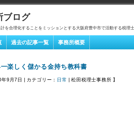
所ブログ
会計を合理化することをミッションとする大阪府豊中市で活動する税理
覧
過去の記事一覧
事務所概要
界一楽しく儲かる金持ち教科書
0年9月7日 | カテゴリー：
日常
| 松田税理士事務所 】