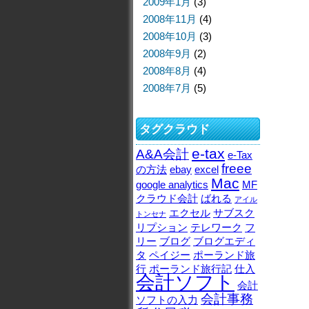
2009年1月
(3)
2008年11月
(4)
2008年10月
(3)
2008年9月
(2)
2008年8月
(4)
2008年7月
(5)
タグクラウド
e-tax
A&A会計
e-Tax
freee
の方法
ebay
excel
Mac
google analytics
MF
クラウド会計
ばれる
アイル
エクセル
サブスク
トンセナ
リプション
テレワーク
フ
リー
ブログ
ブログエディ
タ
ペイジー
ポーランド旅
行
ポーランド旅行記
仕入
会計ソフト
会計
会計事務
ソフトの入力