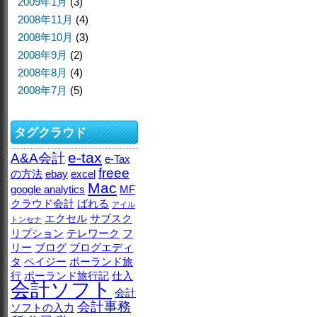
2009年1月
(3)
2008年11月
(4)
2008年10月
(3)
2008年9月
(2)
2008年8月
(4)
2008年7月
(5)
タグクラウド
e-tax
A&A会計
e-Tax
freee
の方法
ebay
excel
Mac
google analytics
MF
クラウド会計
ばれる
アイル
エクセル
サブスク
トンセナ
リプション
テレワーク
フ
リー
ブログ
ブログエディ
タ
ペイジー
ポーランド旅
行
ポーランド旅行記
仕入
会計ソフト
会計
会計事務
ソフトの入力