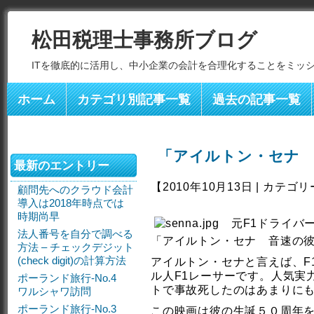
松田税理士事務所ブログ
ITを徹底的に活用し、中小企業の会計を合理化することをミッ
ホーム
カテゴリ別記事一覧
過去の記事一覧
「アイルトン・セナ
最新のエントリー
【2010年10月13日 | カテゴ
顧問先へのクラウド会計
導入は2018年時点では
時期尚早
元F1ドライバ
法人番号を自分で調べる
「アイルトン・セナ 音速の
方法 – チェックデジット
(check digit)の計算方法
アイルトン・セナと言えば、F
ル人F1レーサーです。人気実
ポーランド旅行-No.4
トで事故死したのはあまりに
ワルシャワ訪問
ポーランド旅行-No.3
この映画は彼の生誕５０周年