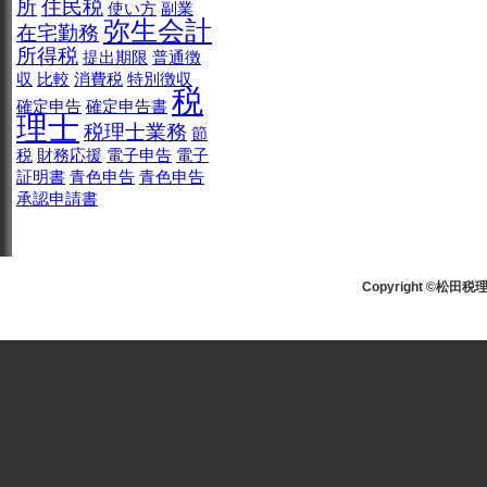
所
住民税
使い方
副業
弥生会計
在宅勤務
所得税
提出期限
普通徴
収
比較
消費税
特別徴収
税
確定申告
確定申告書
理士
税理士業務
節
税
財務応援
電子申告
電子
証明書
青色申告
青色申告
承認申請書
Copyright ©松田税理士