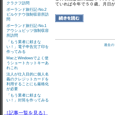
クラクフ訪問
ていれば今年で５０歳。月日
ポーランド旅行記-No.2
ビルケナウ強制収容所訪
問
ポーランド旅行記-No.1
アウシュビッツ強制収容
所訪問
「もう業者に頼まな
過去の
い！」電子申告完了印を
作ってみる
MacとWindowsでよく使
うショートカットキーあ
れこれ
法人が仕入目的に個人名
義のクレジットカードを
利用することにも厳格化
が必要
「もう業者に頼まな
い！」封筒を作ってみる
［記事一覧を見る］