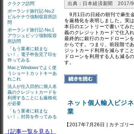
クラクフ訪問
出典：日本経済新聞 2017/9
ポーランド旅行記-No.2
9月1日の日経の朝刊で麻生
ビルケナウ強制収容所訪
を厳格化を表明しました。実
問
本日のエントリーで書いてみ
ポーランド旅行記-No.1
義のクレジットカードで仕入
アウシュビッツ強制収容
最終的に銀行のカードローン
所訪問
からです。つまり、前段階で
「もう業者に頼まな
ジットカード利用を減らすこと
い！」電子申告完了印を
ドローンを利用する人も減る
作ってみる
す。
MacとWindowsでよく使
うショートカットキーあ
れこれ
法人が仕入目的に個人名
義のクレジットカードを
利用することにも厳格化
ネット個人輸入ビジ
が必要
業
「もう業者に頼まな
い！」封筒を作ってみる
【2017年7月26日 | カテゴリ
［記事一覧を見る］