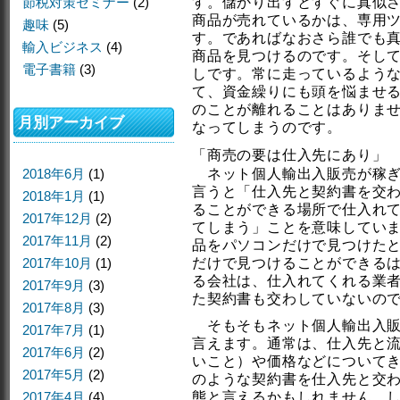
節税対策セミナー
(2)
す。儲かり出すとすぐに真似
商品が売れているかは、専用
趣味
(5)
す。であればなおさら誰でも
輸入ビジネス
(4)
商品を見つけるのです。そし
電子書籍
(3)
しです。常に走っているよう
て、資金繰りにも頭を悩ませ
のことが離れることはありま
月別アーカイブ
なってしまうのです。
「商売の要は仕入先にあり」
2018年6月
(1)
ネット個人輸出入販売が稼ぎ
言うと「仕入先と契約書を交
2018年1月
(1)
ることができる場所で仕入れ
2017年12月
(2)
てしまう」ことを意味してい
2017年11月
(2)
品をパソコンだけで見つけた
2017年10月
(1)
だけで見つけることができる
る会社は、仕入れてくれる業
2017年9月
(3)
た契約書も交わしていないの
2017年8月
(3)
そもそもネット個人輸出入販
2017年7月
(1)
言えます。通常は、仕入先と
2017年6月
(2)
いこと）や価格などについて
2017年5月
(2)
のような契約書を仕入先と交
2017年4月
(4)
態と言えるかもしれません。