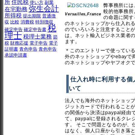
所
住民税
使い方
副業
弊事務所には
弥生会計
在宅勤務
較的他事務所
Versailles,France
所得税
提出期限
普通徴
の命題に関す
収
比較
消費税
特別徴収
のネットショップから仕入れ
税
確定申告
確定申告書
のでいろいろと注意すること
理士
は、ネット輸入ビジネス業者
税理士業務
節
ます。
税
財務応援
電子申告
電子
証明書
青色申告
青色申告
＊このエントリーで使ってい
承認申請書
外のネットショップやebay
のネットショップやヤフオク
仕入れ時に利用する個
いて
法人でも海外のネットショップ
ジットカードで行われること
の関係から決済はpaypal経
て、paypalに登録されるク
す。 そこで問題となるのが、
はなく、個人口座から引き落