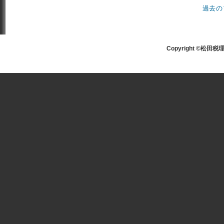
過去の
Copyright ©松田税理士