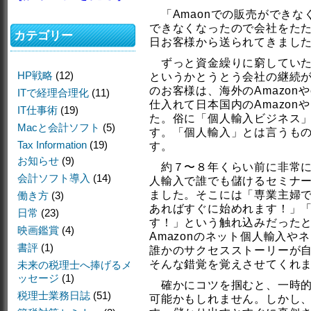
「Amaonでの販売ができな
できなくなったので会社をた
カテゴリー
日お客様から送られてきまし
ずっと資金繰りに窮していた
HP戦略
(12)
というかとうとう会社の継続
のお客様は、海外のAmazon
ITで経理合理化
(11)
仕入れて日本国内のAmazo
IT仕事術
(19)
た。俗に「個人輸入ビジネス
Macと会計ソフト
(5)
す。「個人輸入」とは言うも
Tax Information
(19)
す。
お知らせ
(9)
約７〜８年くらい前に非常に
会計ソフト導入
(14)
人輸入で誰でも儲けるセミナ
ました。そこには「専業主婦で
働き方
(3)
あればすぐに始めれます！」
日常
(23)
す！」という触れ込みだったと
映画鑑賞
(4)
Amazonのネット個人輸入
書評
(1)
誰かのサクセスストーリーが
そんな錯覚を覚えさせてくれ
未来の税理士へ捧げるメ
ッセージ
(1)
確かにコツを掴むと、一時的
税理士業務日誌
(51)
可能かもしれません。しかし