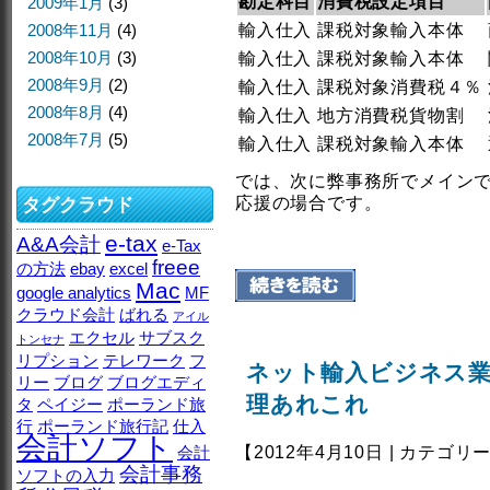
勘定科目
消費税設定項目
2009年1月
(3)
2008年11月
(4)
輸入仕入
課税対象輸入本体
2008年10月
(3)
輸入仕入
課税対象輸入本体
2008年9月
(2)
輸入仕入
課税対象消費税４％
2008年8月
(4)
輸入仕入
地方消費税貨物割
2008年7月
(5)
輸入仕入
課税対象輸入本体
では、次に弊事務所でメイン
タグクラウド
応援の場合です。
e-tax
A&A会計
e-Tax
freee
の方法
ebay
excel
Mac
google analytics
MF
クラウド会計
ばれる
アイル
エクセル
サブスク
トンセナ
リプション
テレワーク
フ
ネット輸入ビジネス
リー
ブログ
ブログエディ
理あれこれ
タ
ペイジー
ポーランド旅
行
ポーランド旅行記
仕入
会計ソフト
会計
【2012年4月10日 | カテゴリ
会計事務
ソフトの入力