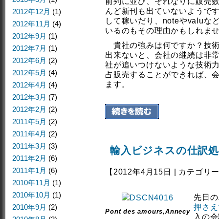
前列に並び、それなりに販売
んど新刊も出ていないようで
2012年12月
(1)
して稼いだり、noteやval
2012年11月
(4)
いるのもその理由かもしれま
2012年9月
(1)
貴社の強みは何ですか？技術
2012年7月
(1)
出来ないと、会社の継続は非
2012年6月
(2)
社が追いつけないような技術
2012年5月
(4)
占販売することができれば、
ます。
2012年4月
(4)
2012年3月
(7)
2012年2月
(2)
2011年5月
(2)
2011年4月
(2)
2011年3月
(3)
輸入ビジネスの仕訳処
2011年2月
(6)
2011年1月
(6)
【2012年4月15日 | カテゴリ
2010年11月
(1)
2010年10月
(1)
先日の
2010年9月
(2)
押さえ
Pont des amours,Annecy
入の会