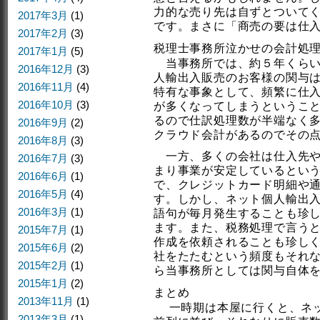
力的な売り先は自ずとついて
2017年3月
(1)
です。まさに「商売の要は仕
2017年2月
(3)
税理士事務所泣かせの会計処
2017年1月
(5)
当事務所では、約５年くらい
2016年12月
(3)
人輸出入販売のお客様の関与
2016年11月
(4)
特有な事象として、頻繁に仕
2016年10月
(3)
が多くなってしまうというこ
るので仕訳処理数が半端なく
2016年9月
(2)
クラウド会計があるのでその
2016年8月
(3)
一方、多くの会社は仕入先や
2016年7月
(3)
まり事業が安定しているとい
2016年6月
(1)
で、クレジットカード明細や
2016年5月
(4)
す。しかし、ネット個人輸出
2016年3月
(1)
語句が毎月発生することも珍
ます。また、税務処理で言うと
2015年7月
(1)
作成を依頼されることも珍し
2015年6月
(2)
社をたたむという頻度もそれ
2015年2月
(1)
ら当事務所としては関与自体
2015年1月
(2)
まとめ
2013年11月
(1)
一時期は本屋に行くと、ネッ
2013年3月
(1)