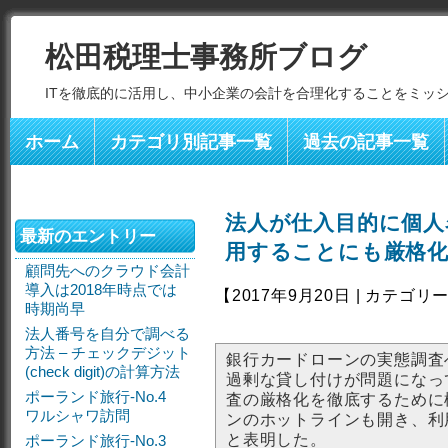
松田税理士事務所ブログ
ITを徹底的に活用し、中小企業の会計を合理化することをミッ
ホーム
カテゴリ別記事一覧
過去の記事一覧
法人が仕入目的に個人
最新のエントリー
用することにも厳格
顧問先へのクラウド会計
導入は2018年時点では
【2017年9月20日 | カテゴリ
時期尚早
法人番号を自分で調べる
方法 – チェックデジット
銀行カードローンの実態調査
(check digit)の計算方法
過剰な貸し付けが問題になっ
ポーランド旅行-No.4
査の厳格化を徹底するために
ワルシャワ訪問
ンのホットラインも開き、利
と表明した。
ポーランド旅行-No.3