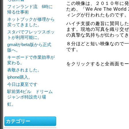
この映像は、２０１０年に
フィンランド流 6時に
ため、「We Are The World
帰る仕事術
ィングが行われたものです
ネットブックが修理から
ハイチ支援の趣旨に賛同し
戻ってきました。
ます。現地の写真を織り交
スタバでフレッツスポッ
の真摯な気持ちが伝わって
トが利用可能に。
８分ほどと短い映像なので
gmailがbeta版から正式
です。
版へ。
キーボードで作業効率が
変わる。
をクリックすると全画面モ
表敬されました。
iphone購入。
今日は夏至です
駅前第4ビル ドリーム
ジャンボ特設売り場
虹。
カテゴリー