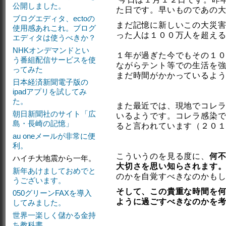
公開しました。
た日です。早いものであの
ブログエディタ、ectoの
まだ記憶に新しいこの大災
使用感あれこれ。ブログ
った人は１００万人を超え
エディタは使うべきか？
NHKオンデマンドとい
１年が過ぎた今でもその１
う番組配信サービスを使
ながらテント等での生活を
ってみた
まだ時間がかかっているよ
日本経済新聞電子版の
ipadアプリを試してみ
た。
また最近では、現地でコレ
朝日新聞社のサイト「広
いるようです。コレラ感染
島・長崎の記憶」
ると言われています（２０
au oneメールが非常に便
利。
こういうのを見る度に、
何
ハイチ大地震から一年。
大切さを思い知らされます
新年あけましておめでと
のかを自覚すべきなのかも
うございます。
そして、この貴重な時間を
050グリーンFAXを導入
ように過ごすべきなのかを
してみました。
世界一楽しく儲かる金持
ち教科書