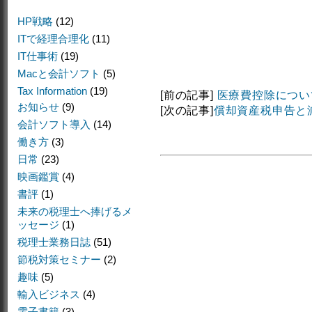
HP戦略
(12)
ITで経理合理化
(11)
IT仕事術
(19)
Macと会計ソフト
(5)
Tax Information
(19)
[前の記事]
医療費控除につい
お知らせ
(9)
[次の記事]
償却資産税申告と
会計ソフト導入
(14)
働き方
(3)
日常
(23)
映画鑑賞
(4)
書評
(1)
未来の税理士へ捧げるメ
ッセージ
(1)
税理士業務日誌
(51)
節税対策セミナー
(2)
趣味
(5)
輸入ビジネス
(4)
電子書籍
(3)